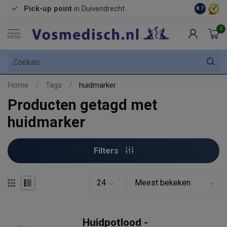
Pick-up point
in Duivendrecht
8.7
0
MENU
Home
/
Tags
/
huidmarker
Producten getagd met
huidmarker
Filters
Huidpotlood -