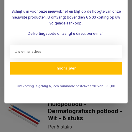
Dermatografisch potlood -
Rood - 6 stuks
Schrijf u in voor onze nieuwsbrief en blijf op de hoogte van onze
nieuwste producten. U ontvangt bovendien € 5,00 korting op uw
Per 6 stuks
volgende aankoop.
De kortingscode ontvangt u direct per e-mail.
10,95
Incl. 0% btw
9,05
Excl. btw
Inschrijven
.
Op voorraad
Uw korting is geldig bij een minimale bestelwaarde van €35,00
Huidpotlood -
Dermatografisch potlood -
Wit - 6 stuks
Per 6 stuks