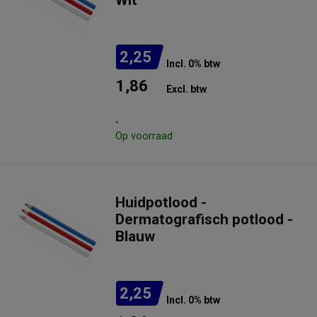
Wit
2,25
Incl. 0% btw
1,86
Excl. btw
.
Op voorraad
Huidpotlood -
Dermatografisch potlood -
Blauw
2,25
Incl. 0% btw