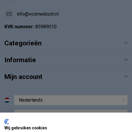
info@vosmedisch.nl
KVK nummer:
85989010
Categorieën
Informatie
Mijn account
€
Wij gebruiken cookies