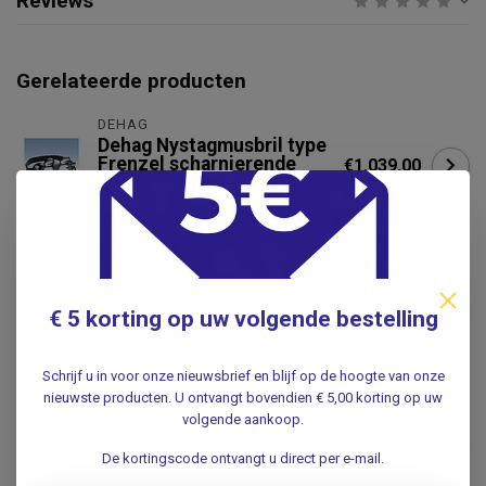
Reviews
Gerelateerde producten
DEHAG
Dehag Nystagmusbril type
Frenzel scharnierende
€1.039,00
glazen met batterijhandvat
.
DEHAG
Dehag Nystagmusbril type
Frenzel vaste glazen met
€765,00
€ 5 korting op uw volgende bestelling
batterijhandvat
.
Schrijf u in voor onze nieuwsbrief en blijf op de hoogte van onze
nieuwste producten. U ontvangt bovendien € 5,00 korting op uw
DEHAG
volgende aankoop.
Dehag Losse hoofdband voor
€33,95
Frenzel-nystamusbrillen
De kortingscode ontvangt u direct per e-mail.
.