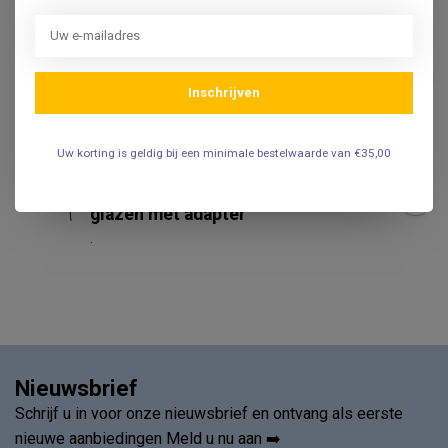
Reservelampje t.b.v. de
Nystagmusbrillen type
€19,95
Frenzel
Inschrijven
.
Uw korting is geldig bij een minimale bestelwaarde van €35,00
DEHAG
Dehag Nystagmusbril type
Frenzel scharnierende
€1.039,00
glazen met adapter
.
Nieuwsbrief
Schrijf u in voor onze nieuwsbrief en ontvang als eerste
nieuwe aanbiedingen Meld u nu aan ➡️