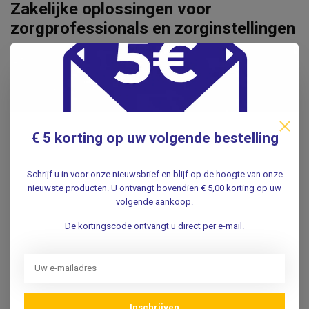
Zakelijke oplossingen voor
zorgprofessionals en zorginstellingen
Sinds 1959 ondersteunt Vos Medisch zorgprofessionals
met medische apparatuur, praktijkinrichting, instrumentarium
en verbruiksartikelen. Of u nu een huisartsenpraktijk,
verloskundigenpraktijk, kliniek of zorginstelling
vertegenwoordigt, wij helpen u bij het selecteren van de
€ 5 korting op uw volgende bestelling
juiste producten en oplossingen.
Via onze zakelijke dienstverlening bieden wij ondersteuning
Schrijf u in voor onze nieuwsbrief en blijf op de hoogte van onze
bij praktijkinrichting, offerteaanvragen, projectmatige
nieuwste producten. U ontvangt bovendien € 5,00 korting op uw
leveringen en het opzetten van zakelijke accounts voor
volgende aankoop.
eenvoudig bestellen en factureren.
De kortingscode ontvangt u direct per e-mail.
Voor welke sectoren?
Huisartsenpraktijken
Verloskundigenpraktijken
Klinieken
Inschrijven