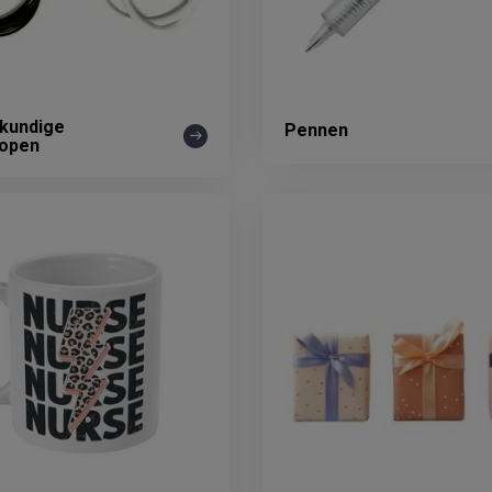
kundige
Pennen
copen