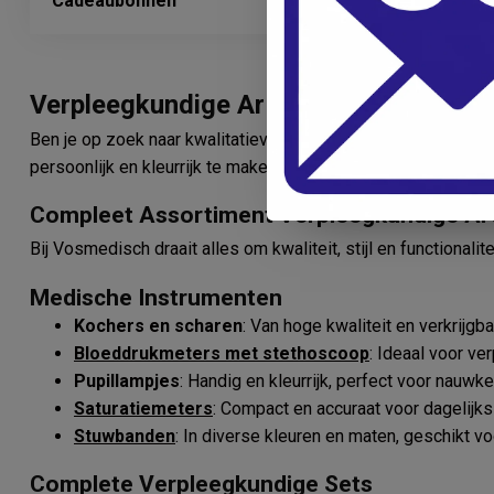
Cadeaubonnen
Verpleegkundige Artikelen Kopen? Kies
Ben je op zoek naar kwalitatieve en stijlvolle
verpleegkundi
persoonlijk en kleurrijk te maken. Bestel jouw benodigdhed
Compleet Assortiment Verpleegkundige Art
Bij Vosmedisch draait alles om kwaliteit, stijl en functionali
Medische Instrumenten
Kochers en scharen
: Van hoge kwaliteit en verkrijgb
Bloeddrukmeters met stethoscoop
: Ideaal voor v
Pupillampjes
: Handig en kleurrijk, perfect voor nauwke
Saturatiemeters
: Compact en accuraat voor dagelijks
Stuwbanden
: In diverse kleuren en maten, geschikt 
Complete Verpleegkundige Sets