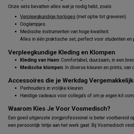
Onze sets bevatten alles wat je nodig hebt, zoals:
Verpleegkundige horloges
(met optie tot graveren).
Ooglampjes.
Medische instrumenten van hoge kwaliteit.
Alles in één praktische set, perfect voor studenten en
Verpleegkundige Kleding en Klompen
Kleding van Haen
: Comfortabel, duurzaam, in een bre
Medische klompen
: In diverse kleuren en prints, va
Accessoires die je Werkdag Vergemakkelij
Penhouders in vrolijke kleuren.
Handige cadeaus voor collega’s of om je eigen kit com
Waarom Kies Je Voor Vosmedisch?
Een goed uitgeruste zorgprofessional is beter voorbereid op 
een persoonlijk tintje aan het werk gaat. Bij Vosmedisch vin