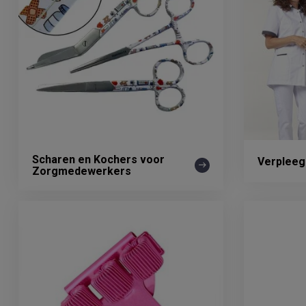
Scharen en Kochers voor
Verpleeg
Zorgmedewerkers