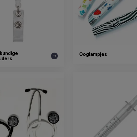
kundige
Ooglampjes
uders