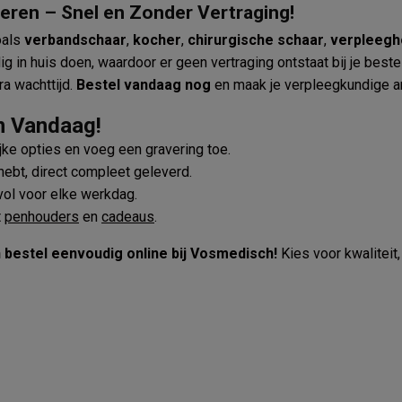
eren – Snel en Zonder Vertraging!
oals
verbandschaar
,
kocher
,
chirurgische schaar
,
verpleegh
ig in huis doen, waardoor er geen vertraging ontstaat bij je beste
a wachttijd.
Bestel vandaag nog
en maak je verpleegkundige ar
n Vandaag!
ijke opties en voeg een gravering toe.
 hebt, direct compleet geleverd.
lvol voor elke werkdag.
t
penhouders
en
cadeaus
.
bestel eenvoudig online bij Vosmedisch!
Kies voor kwaliteit,