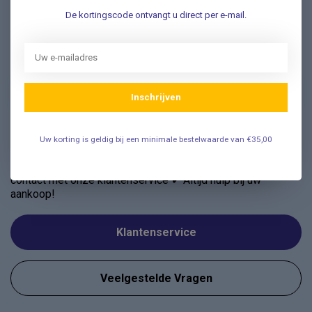
De kortingscode ontvangt u direct per e-mail.
Nieuwsbrief
Schrijf u in voor onze nieuwsbrief en ontvang als eerste
nieuwe aanbiedingen Meld u nu aan ➡️
Inschrijven
Uw korting is geldig bij een minimale bestelwaarde van €35,00
Vragen? Wij helpen graag!
✔ Snelle antwoorden op veelgestelde vragen ✔ Direct
contact met onze klantenservice ✔ Altijd hulp bij uw
aankoop!
Klantenservice
Veelgestelde Vragen