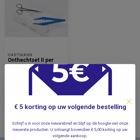
HARTMANN
Onthechtset II per
stuk disposable
3,15
Incl. btw
2,60
Excl. btw
€ 5 korting op uw volgende bestelling
Op voorraad
Schrijf u in voor onze nieuwsbrief en blijf op de hoogte van onze
nieuwste producten. U ontvangt bovendien € 5,00 korting op uw
volgende aankoop.