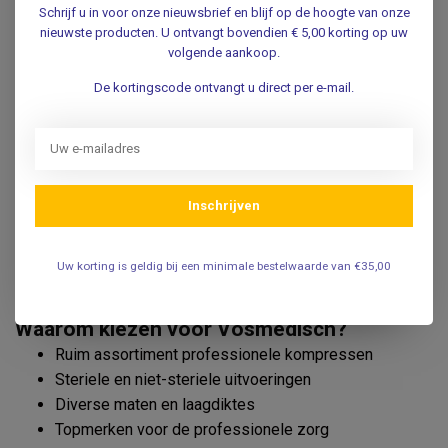
Non-woven kompressen
Schrijf u in voor onze nieuwsbrief en blijf op de hoogte van onze
nieuwste producten. U ontvangt bovendien € 5,00 korting op uw
Hydrofiele gaaskompressen
volgende aankoop.
Niet-verklevende wondkompressen
De kortingscode ontvangt u direct per e-mail.
Waarvoor worden gaaskompressen
gebruikt?
Gaaskompressen worden gebruikt voor het reinigen van
wonden, het absorberen van wondvocht en het beschermen
Inschrijven
van de wond tegen vuil en bacteriën. Afhankelijk van de
toepassing kiest u voor een steriel of niet-steriel kompres,
een geweven hydrofiel kompres of een zacht non-woven
Uw korting is geldig bij een minimale bestelwaarde van €35,00
kompres.
Waarom kiezen voor Vosmedisch?
Ruim assortiment professionele kompressen
Steriele en niet-steriele uitvoeringen
Diverse maten en laagdiktes
Topmerken voor de professionele zorg