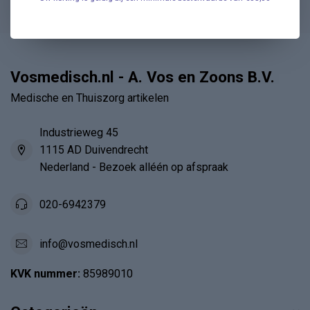
Vosmedisch.nl - A. Vos en Zoons B.V.
Medische en Thuiszorg artikelen
Industrieweg 45
1115 AD Duivendrecht
Nederland - Bezoek alléén op afspraak
020-6942379
info@vosmedisch.nl
KVK nummer:
85989010