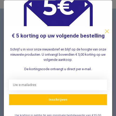
Nieuwsbrief
Schrijf u in voor onze nieuwsbrief en ontvang als eerste
nieuwe aanbiedingen Meld u nu aan ➡️
€ 5 korting op uw volgende bestelling
Schrijf u in voor onze nieuwsbrief en blijf op de hoogte van onze
nieuwste producten. U ontvangt bovendien € 5,00 korting op uw
volgende aankoop.
Vragen? Wij helpen graag!
De kortingscode ontvangt u direct per e-mail.
✔ Snelle antwoorden op veelgestelde vragen ✔ Direct
contact met onze klantenservice ✔ Altijd hulp bij uw
aankoop!
Klantenservice
Inschrijven
Veelgestelde Vragen
Uw korting is geldig bij een minimale bestelwaarde van €35,00