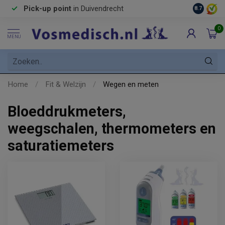
Pick-up point
in Duivendrecht
8.7
0
MENU
Home
/
Fit & Welzijn
/
Wegen en meten
Bloeddrukmeters,
weegschalen, thermometers en
saturatiemeters