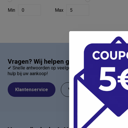
Min
Max
Vragen? Wij helpen graag!
✔ Snelle antwoorden op veelgestelde vragen ✔ Direct contac
hulp bij uw aankoop!
Klantenservice
Veelgestelde Vragen