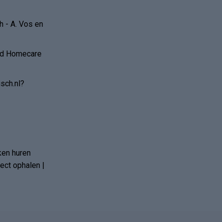
 - A. Vos en
and Homecare
sch.nl?
ken huren
ct ophalen |