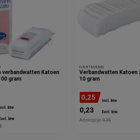
N
HARTMANN
 verbandwatten Katoen
Verbandwatten Katoen z
 100 gram
10 gram
0,25
Incl. btw
Incl. btw
0,23
Excl. btw
Excl. btw
Adviesprijs
0,35
d