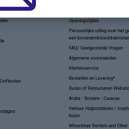
ieën
Informatie
Verhuizing
elen
Openingstijden
Persoonlijke uitleg over het g
een bovenarmbloeddrukmete
de
FAQ/ Veelgestelde Vragen
Algemene voorwaarden
Klantenservice
Bestellen en Levering*
Zelftesten
Ruilen of Retourneren Websh
Aruba - Bonaire - Curacao
Verhuur Hulpmiddelen / loop
andages
huren
Wheelchair Rentals and Othe