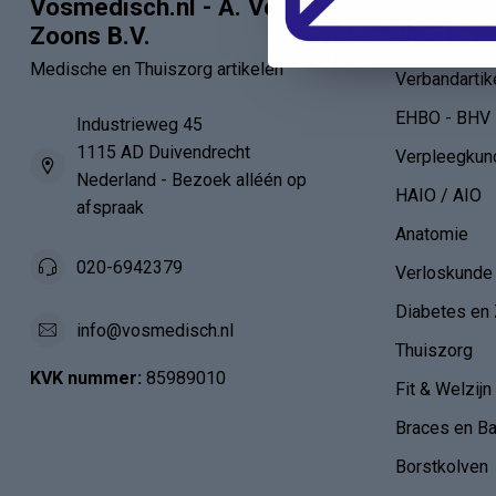
Vosmedisch.nl - A. Vos en
Categor
Zoons B.V.
Artsen
Medische en Thuiszorg artikelen
Verbandartik
EHBO - BHV
Industrieweg 45
1115 AD Duivendrecht
Verpleegkun
Nederland - Bezoek alléén op
HAIO / AIO
afspraak
Anatomie
020-6942379
Verloskunde
Diabetes en 
info@vosmedisch.nl
Thuiszorg
KVK nummer:
85989010
Fit & Welzijn
Braces en B
Borstkolven