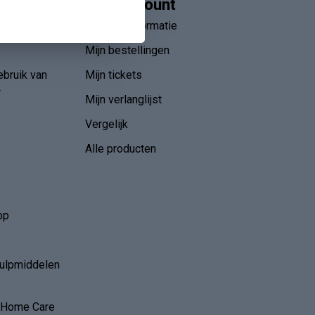
Mijn account
Account informatie
Mijn bestellingen
ebruik van
Mijn tickets
r
Mijn verlanglijst
Vergelijk
Alle producten
op
hulpmiddelen
r Home Care