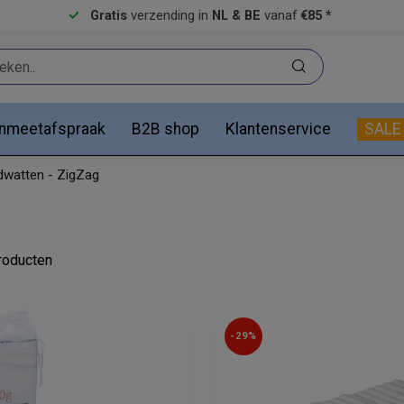
Gratis
verzending in
NL & BE
vanaf
€85 *
anmeetafspraak
B2B shop
Klantenservice
SALE
dwatten - ZigZag
oducten
-29%