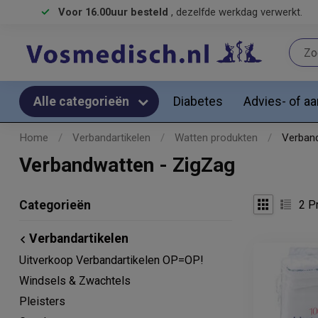
Voor 16.00uur besteld
, dezelfde werkdag verwerkt.
Diabetes
Advies- of a
Alle categorieën
Home
/
Verbandartikelen
/
Watten produkten
/
Verban
Verbandwatten - ZigZag
2
Pr
Categorieën
Verbandartikelen
Uitverkoop Verbandartikelen OP=OP!
Windsels & Zwachtels
Pleisters