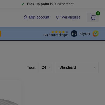
Pick-up point
in Duivendrecht
0
Mijn account
Verlanglijst
8.7
104
beoordelingen
Toon: