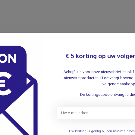
€ 5 korting op uw volge
Nieuwsbr
t met onze klantenservice ✔ Altijd
Schrijf u in v
Schrijf u in voor onze nieuwsbrief en bli
nieuwste producten. U ontvangt bovendie
aanbiedingen 
volgende aankoop
De kortingscode ontvangt u dire
Uw korting is geldig bij een minimale b