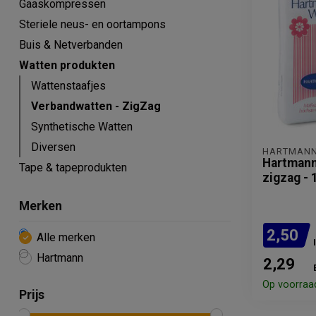
Gaaskompressen
Steriele neus- en oortampons
Buis & Netverbanden
Watten produkten
Wattenstaafjes
Verbandwatten - ZigZag
Synthetische Watten
Diversen
HARTMAN
Hartmann
Tape & tapeprodukten
zigzag -
Merken
2,50
Alle merken
Hartmann
2,29
Op voorraa
Prijs