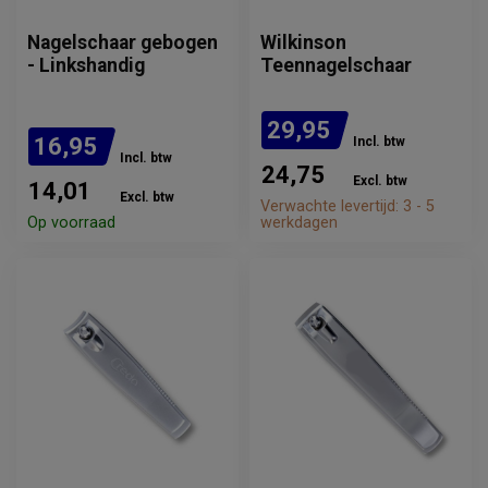
Nagelschaar gebogen
Wilkinson
- Linkshandig
Teennagelschaar
29,95
16,95
Incl. btw
Incl. btw
24,75
Excl. btw
14,01
Excl. btw
Verwachte levertijd: 3 - 5
Op voorraad
werkdagen