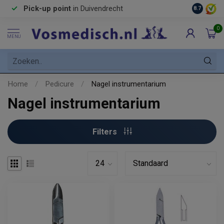
Pick-up point
in Duivendrecht
8.7
0
MENU
Home
/
Pedicure
/
Nagel instrumentarium
Nagel instrumentarium
Filters