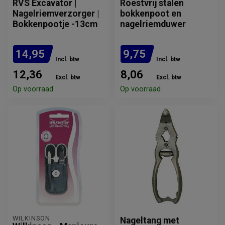
RVS Excavator |
Roestvrij stalen
Nagelriemverzorger |
bokkenpoot en
Bokkenpootje -13cm
nagelriemduwer
14,95
9,75
Incl. btw
Incl. btw
12,36
8,06
Excl. btw
Excl. btw
Op voorraad
Op voorraad
WILKINSON
Nageltang met