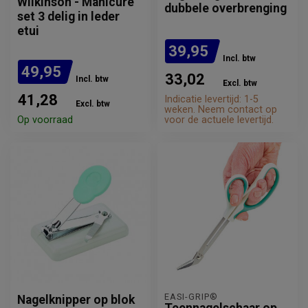
Wilkinson - Manicure
dubbele overbrenging
set 3 delig in leder
etui
39,95
Incl. btw
49,95
33,02
Incl. btw
Excl. btw
41,28
Indicatie levertijd: 1-5
Excl. btw
weken. Neem contact op
Op voorraad
voor de actuele levertijd.
EASI-GRIP®
Nagelknipper op blok