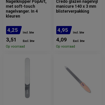
Nagelknipper PopArt,
Credo glazen nagelvijl
met soft-touch
manicure 140 x 3 mm
nagelvanger. In 4
blisterverpakking
kleuren
4,25
4,95
Incl. btw
Incl. btw
3,51
4,09
Excl. btw
Excl. btw
Op voorraad
Op voorraad