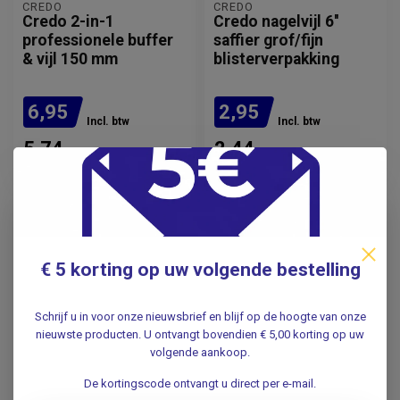
CREDO
CREDO
Credo 2-in-1
Credo nagelvijl 6''
professionele buffer
saffier grof/fijn
& vijl 150 mm
blisterverpakking
6,95
2,95
Incl. btw
Incl. btw
5,74
2,44
Excl. btw
Excl. btw
Op voorraad
Op voorraad
€ 5 korting op uw volgende bestelling
Schrijf u in voor onze nieuwsbrief en blijf op de hoogte van onze
nieuwste producten. U ontvangt bovendien € 5,00 korting op uw
volgende aankoop.
De kortingscode ontvangt u direct per e-mail.