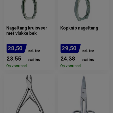
Nageltang kruisveer
Kopknip nageltang
met vlakke bek
28,50
29,50
Incl. btw
Incl. btw
23,55
24,38
Excl. btw
Excl. btw
Op voorraad
Op voorraad