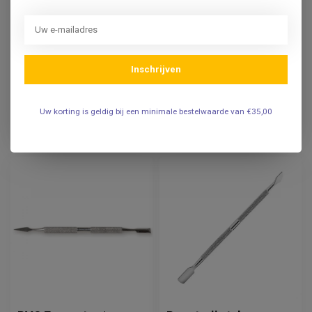
CREDO
ZEPF
Credo papieren
Nagelvijl RVS 10cm -
nagelvijltjes 110 mm
OK Kwaliteit.
(10 st.)
Inschrijven
2,95
10,95
Incl. btw
Incl. btw
2,44
9,05
Uw korting is geldig bij een minimale bestelwaarde van €35,00
Excl. btw
Excl. btw
Op voorraad
Op voorraad