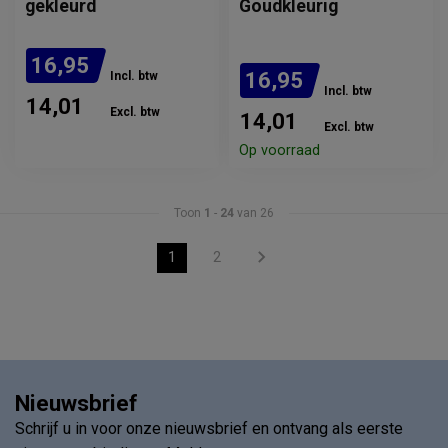
gekleurd
Goudkleurig
16,95
16,95
Incl. btw
Incl. btw
14,01
Excl. btw
14,01
Excl. btw
Verwachte levertijd: 2
weken
Op voorraad
Toon
1
-
24
van 26
1
2
Nieuwsbrief
Schrijf u in voor onze nieuwsbrief en ontvang als eerste