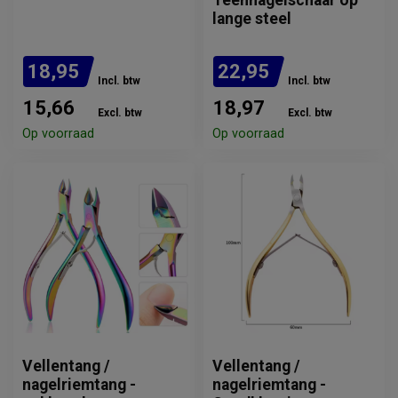
Teennagelschaar op
lange steel
18,95
22,95
Incl. btw
Incl. btw
15,66
18,97
Excl. btw
Excl. btw
Op voorraad
Op voorraad
Vellentang /
Vellentang /
nagelriemtang -
nagelriemtang -