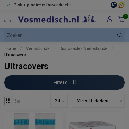
Pick-up point
in Duivendrecht
8.7
0
MENU
Home
/
Verloskunde
/
Disposables Verloskunde
/
Ultracovers
Ultracovers
Filters