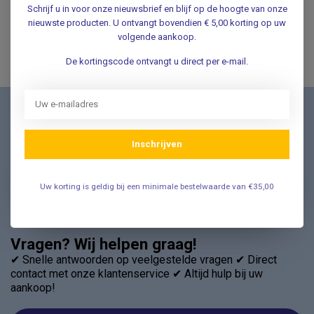
Al onze prijzen staan zowel inclusief als exclusief btw
Schrijf u in voor onze nieuwsbrief en blijf op de hoogte van onze
vermeld
nieuwste producten. U ontvangt bovendien € 5,00 korting op uw
volgende aankoop.
De kortingscode ontvangt u direct per e-mail.
Nieuwsbrief
Schrijf u in voor onze nieuwsbrief en ontvang als eerste
Inschrijven
nieuwe aanbiedingen Meld u nu aan ➡️
Uw korting is geldig bij een minimale bestelwaarde van €35,00
Vragen? Wij helpen graag!
✔ Snelle antwoorden op veelgestelde vragen ✔ Direct
contact met onze klantenservice ✔ Altijd hulp bij uw
aankoop!