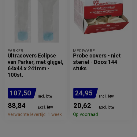
PARKER
MEDIWARE
Ultracovers Eclipse
Probe covers - niet
van Parker, met glijgel,
steriel - Doos 144
64x44 x 241mm -
stuks
100st.
107,50
24,95
Incl. btw
Incl. btw
88,84
20,62
Excl. btw
Excl. btw
Verwachte levertijd: 1 week
Op voorraad