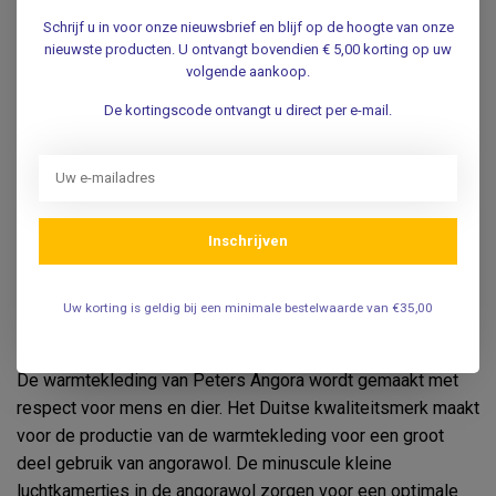
Schrijf u in voor onze nieuwsbrief en blijf op de hoogte van onze
nieuwste producten. U ontvangt bovendien € 5,00 korting op uw
volgende aankoop.
De kortingscode ontvangt u direct per e-mail.
Inschrijven
Peters Angora: premium
Uw korting is geldig bij een minimale bestelwaarde van €35,00
warmtekleding
De warmtekleding van Peters Angora wordt gemaakt met
respect voor mens en dier. Het Duitse kwaliteitsmerk maakt
voor de productie van de warmtekleding voor een groot
deel gebruik van angorawol. De minuscule kleine
luchtkamertjes in de angorawol zorgen voor een optimale