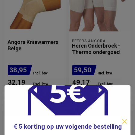
PETERS ANGORA
Angora Kniewarmers
Heren Onderbroek -
Beige
Thermo ondergoed
38,95
59,50
Incl. btw
Incl. btw
32,19
49,17
Excl. btw
Excl. btw
Verwachte levertijd: 1 week
Verwachte levertijd: 1 week
€ 5 korting op uw volgende bestelling