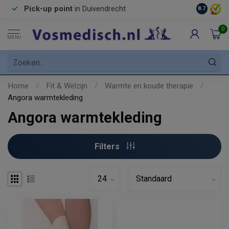
Pick-up point
in Duivendrecht
8.7
0
MENU
Home
/
Fit & Welzijn
/
Warmte en koude therapie
/
Angora warmtekleding
Angora warmtekleding
Filters