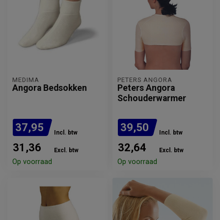
MEDIMA
PETERS ANGORA
Angora Bedsokken
Peters Angora
Schouderwarmer
37,95
39,50
Incl. btw
Incl. btw
31,36
32,64
Excl. btw
Excl. btw
Op voorraad
Op voorraad