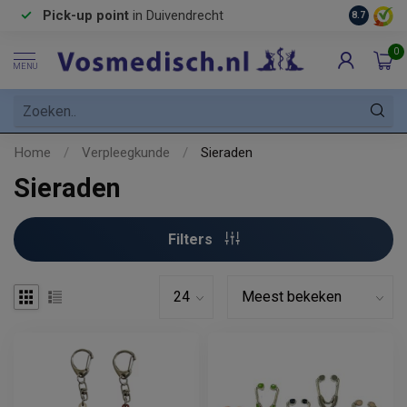
Pick-up point
in Duivendrecht
8.7
0
MENU
Home
/
Verpleegkunde
/
Sieraden
Sieraden
Filters