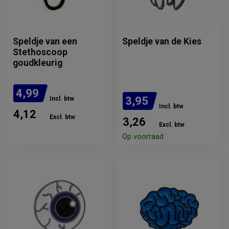
Speldje van een
Speldje van de Kies
Stethoscoop
goudkleurig
4,99
3,95
Incl. btw
Incl. btw
4,12
Excl. btw
3,26
Excl. btw
Verwachte levertijd: 2
weken
Op voorraad