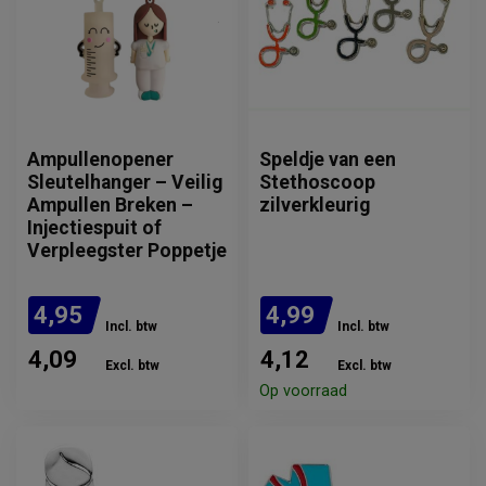
Ampullenopener
Speldje van een
Sleutelhanger – Veilig
Stethoscoop
Ampullen Breken –
zilverkleurig
Injectiespuit of
Verpleegster Poppetje
4,95
4,99
Incl. btw
Incl. btw
4,09
4,12
Excl. btw
Excl. btw
Op voorraad