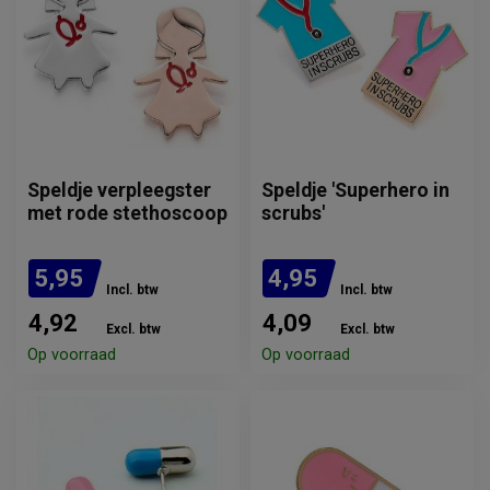
Speldje verpleegster
Speldje 'Superhero in
met rode stethoscoop
scrubs'
5,95
4,95
Incl. btw
Incl. btw
4,92
4,09
Excl. btw
Excl. btw
Op voorraad
Op voorraad