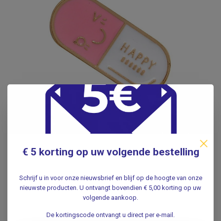
€ 5 korting op uw volgende bestelling
Sieraden voor Verpleegkundigen
Kopen? Voeg Stijl en Elegantie Toe
Schrijf u in voor onze nieuwsbrief en blijf op de hoogte van onze
aan Je Werkdag
nieuwste producten. U ontvangt bovendien € 5,00 korting op uw
Bij
VosMedisch.nl
vind je een exclusieve collectie
volgende aankoop.
sieraden voor verpleegkundigen
die stijl, comfort en
De kortingscode ontvangt u direct per e-mail.