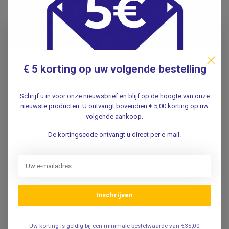
en Professioneel Gebruik
Op zoek naar ergonomisch zitcomfort in uw praktijkruimte?
Bij Vosmedisch vindt u een breed assortiment tabourets en
zadelkrukken die zorgen voor een optimale werkhouding,
betere mobiliteit én professioneel comfort.
€ 5 korting op uw volgende bestelling
Of u nu kiest voor een compacte tabouret of een luxe
Schrijf u in voor onze nieuwsbrief en blijf op de hoogte van onze
zadelkruk met rugleuning: wij hebben de juiste oplossing
nieuwste producten. U ontvangt bovendien € 5,00 korting op uw
voor iedere werkplek.
volgende aankoop.
Wat is het verschil tussen een tabouret en
De kortingscode ontvangt u direct per e-mail.
een zadelkruk?
Tabouret:
Een tabouret is een ronde, platte kruk zonder
rugleuning. Deze is ideaal voor situaties waarbij u
Inschrijven
vaak opstaat, draait of beweegt. Denk aan
kortdurende handelingen bij fysiotherapie,
huisartsenpraktijken of schoonheidssalons.
Uw korting is geldig bij een minimale bestelwaarde van €35,00