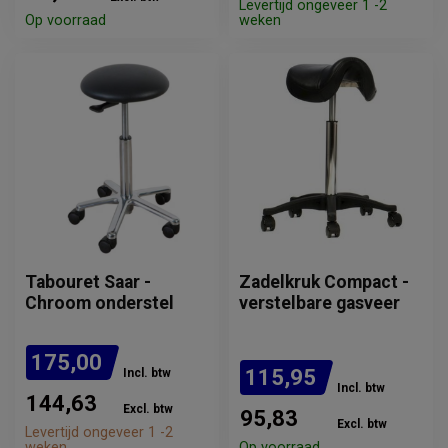
Levertijd ongeveer 1 -2
Op voorraad
weken
Tabouret Saar -
Zadelkruk Compact -
Chroom onderstel
verstelbare gasveer
175,00
115,95
Incl. btw
Incl. btw
144,63
Excl. btw
95,83
Excl. btw
Levertijd ongeveer 1 -2
weken
Op voorraad