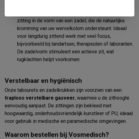
Zadelkruk:
Een zadelkruk heeft een ergonomisch gevormde
zitting in de vorm van een zadel, die de natuurlijke
kromming van uw wervelkolom ondersteunt. Ideaal
voor langdurig zittend werk met veel focus,
bijvoorbeeld bij tandartsen, therapeuten of laboranten.
De zadelvorm stimuleert een actieve zit, wat
rugklachten helpt voorkomen.
Verstelbaar en hygiënisch
Onze tabourets en zadelkrukken zijn voorzien van een
traploos verstelbare gasveer
, waarmee u de zithoogte
eenvoudig aanpast. De zittingen zijn bekleed met
hoogwaardig, onderhoudsvriendelijk kunstleer of PU, ideaal
voor gebruik in medische en paramedische omgevingen.
Waarom bestellen bij Vosmedisch?