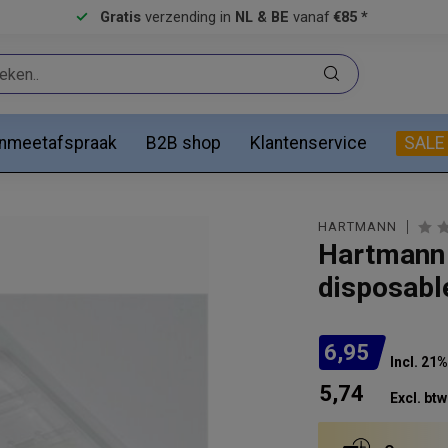
Gratis
verzending in
NL & BE
vanaf
€85 *
anmeetafspraak
B2B shop
Klantenservice
SALE
HARTMANN
Hartmann 
disposabl
6,95
Incl. 21
5,74
Excl. btw