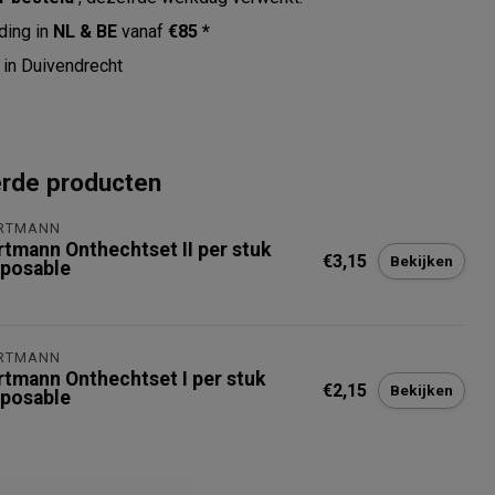
ding in
NL & BE
vanaf
€85 *
in Duivendrecht
erde producten
RTMANN
rtmann Onthechtset II per stuk
€3,15
Bekijken
sposable
RTMANN
rtmann Onthechtset I per stuk
€2,15
Bekijken
sposable