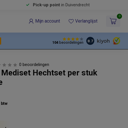
Pick-up point
in Duivendrecht
0
Mijn account
Verlanglijst
8.7
104
beoordelingen
0 beoordelingen
Mediset Hechtset per stuk
e
% btw