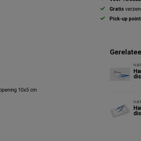
Gratis
verzen
Pick-up point
Gerelate
HA
Ha
di
.
 opening 10x5 cm
HA
Ha
di
.