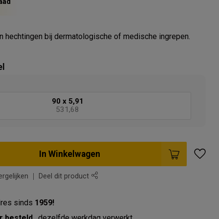
aad
n hechtingen bij dermatologische of medische ingrepen.
el
90 x
5,91
531,68
In Winkelwagen
rgelijken
Deel dit product
res sinds
1959!
r besteld
, dezelfde werkdag verwerkt.