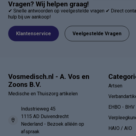
Vragen? Wij helpen graag!
✔ Snelle antwoorden op veelgestelde vragen ✔ Direct contac
hulp bij uw aankoop!
Klantenservice
Veelgestelde Vragen
Vosmedisch.nl - A. Vos en
Categor
Zoons B.V.
Artsen
Medische en Thuiszorg artikelen
Verbandartik
EHBO - BHV
Industrieweg 45
1115 AD Duivendrecht
Verpleegkun
Nederland - Bezoek alléén op
HAIO / AIO
afspraak