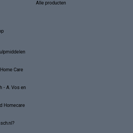
Alle producten
op
hulpmiddelen
r Home Care
 - A. Vos en
and Homecare
sch.nl?