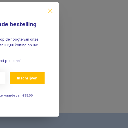
nde bestelling
jf op de hoogte van onze
n € 5,00 korting op uw
.
ct per e-mail.
Inschrijven
estelwaarde van €35,00