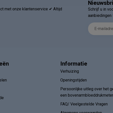
Nieuwsbr
t met onze klantenservice ✔ Altijd
Schrijf u in v
aanbiedingen 
ieën
Informatie
Verhuizing
elen
Openingstijden
Persoonlijke uitleg over het g
een bovenarmbloeddrukmete
de
FAQ/ Veelgestelde Vragen
Algemene voorwaarden