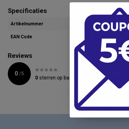
Specificaties
Artikelnummer
280234482
EAN Code
4099467003
Reviews
0
/
5
0
sterren op basis van
0
beoordelingen