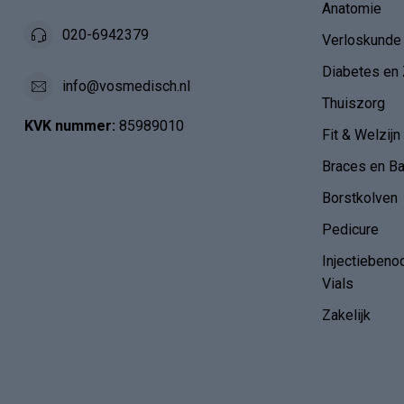
Anatomie
020-6942379
Verloskunde
Diabetes en 
info@vosmedisch.nl
Thuiszorg
KVK nummer:
85989010
Fit & Welzijn
Braces en B
Borstkolven
Pedicure
Injectiebeno
Vials
Zakelijk