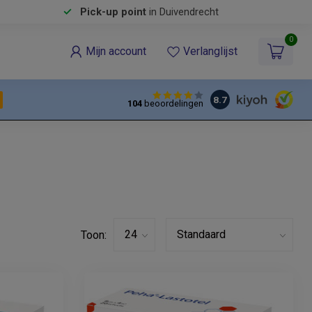
Pick-up point
in Duivendrecht
0
Mijn account
Verlanglijst
8.7
104
beoordelingen
Toon: