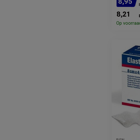
8,95
8,21
Op voorraa
BSN