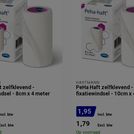
N
HARTMANN
 zelfklevend -
PeHa Haft zelfklevend -
ndsel - 8cm x 4 meter
fixatiewindsel - 10cm x
1,95
Incl. btw
Incl. btw
1,79
Excl. btw
Excl. btw
d
Op voorraad