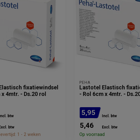
PEHA
Elastisch fixatiewindsel
Lastotel Elastisch fixat
 x 4mtr. - Ds.20 rol
- Rol 6cm x 4mtr. - Ds.20
5,95
Incl. btw
Incl. btw
5,46
Excl. btw
Excl. btw
evertijd: 1 - 2 weken
Op voorraad