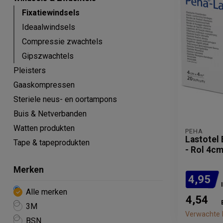
Fixatiewindsels
Ideaalwindsels
Compressie zwachtels
Gipszwachtels
Pleisters
Gaaskompressen
Steriele neus- en oortampons
Buis & Netverbanden
Watten produkten
PEHA
Lastotel 
Tape & tapeprodukten
- Rol 4cm
Merken
4,95
Alle merken
4,54
3M
Verwachte l
BSN