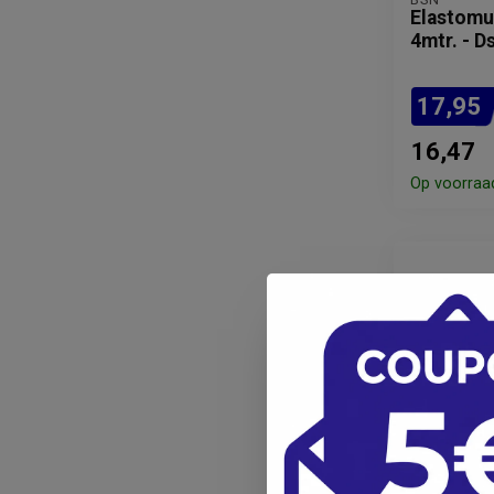
Elastomul
4mtr. - Ds
17,95
16,47
Op voorraa