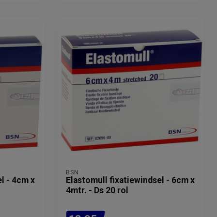
BSN
l - 4cm x
Elastomull fixatiewindsel - 6cm x
4mtr. - Ds 20 rol