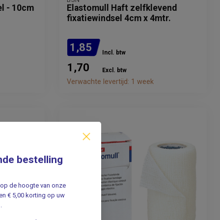
el - 10cm
Elastomull Haft zelfklevend
fixatiewindsel 4cm x 4mtr.
1,85
Incl. btw
1,70
Excl. btw
Verwachte levertijd: 1 week
nde bestelling
jf op de hoogte van onze
n € 5,00 korting op uw
.