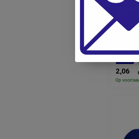
BSN
Elastomul
fixatiewi
2,25
2,06
Op voorraa