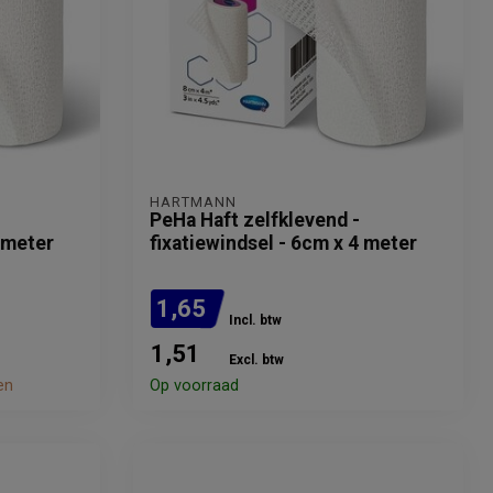
HARTMANN
PeHa Haft zelfklevend -
4 meter
fixatiewindsel - 6cm x 4 meter
1,65
Incl. btw
1,51
Excl. btw
en
Op voorraad