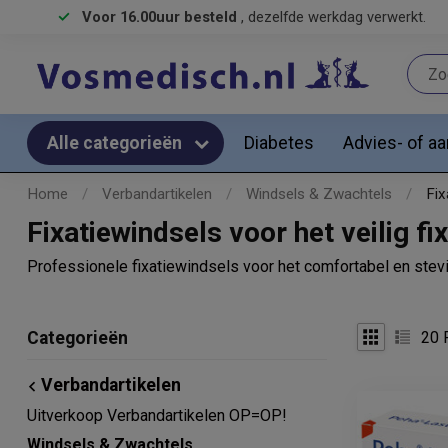
Voor 16.00uur besteld
, dezelfde werkdag verwerkt.
Diabetes
Advies- of a
Alle categorieën
Home
/
Verbandartikelen
/
Windsels & Zwachtels
/
Fix
Fixatiewindsels voor het veilig 
Professionele fixatiewindsels voor het comfortabel en ste
20
P
Categorieën
Verbandartikelen
Uitverkoop Verbandartikelen OP=OP!
Windsels & Zwachtels