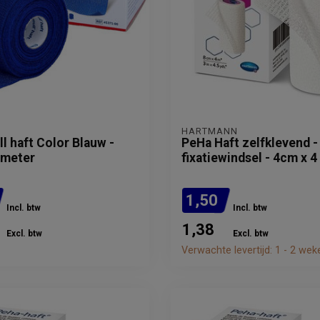
HARTMANN
l haft Color Blauw -
PeHa Haft zelfklevend -
 meter
fixatiewindsel - 4cm x 
1,50
Incl. btw
Incl. btw
1,38
Excl. btw
Excl. btw
Verwachte levertijd: 1 - 2 wek