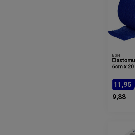
BSN
Elastomul
6cm x 20
11,95
9,88