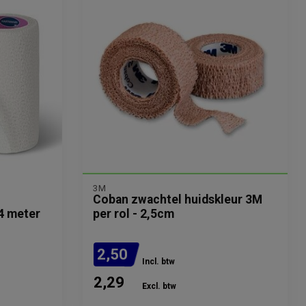
3M
Coban zwachtel huidskleur 3M
 4 meter
per rol - 2,5cm
2,50
Incl. btw
2,29
Excl. btw