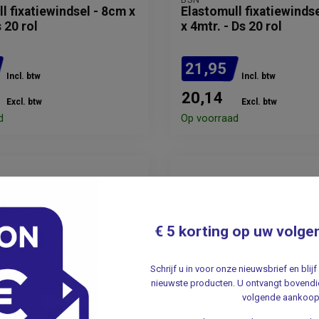
l fixatiewindsel - 8cm x
Elastomull fixatiewinds
 20 rol
x 4mtr. - Ds 20 rol
21,95
Incl. btw
Incl. btw
20,14
Excl. btw
Excl. btw
d
Op voorraad
€ 5 korting op uw volge
Schrijf u in voor onze nieuwsbrief en bli
nieuwste producten. U ontvangt bovendie
volgende aankoop