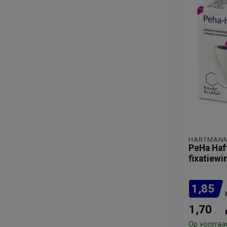
HARTMAN
PeHa Haft
fixatiewi
1,85
1,70
Op voorraa