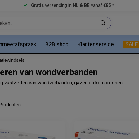
Gratis
verzending in
NL & BE
vanaf
€85 *
anmeetafspraak
B2B shop
Klantenservice
SALE
atiewindsels
fixeren van wondverbanden
vig vastzetten van wondverbanden, gazen en kompressen.
roducten