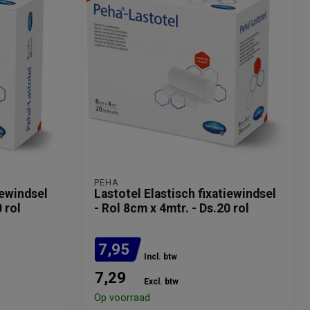
PEHA
iewindsel
Lastotel Elastisch fixatiewindsel
 rol
- Rol 8cm x 4mtr. - Ds.20 rol
7,95
Incl. btw
7,29
Excl. btw
Op voorraad