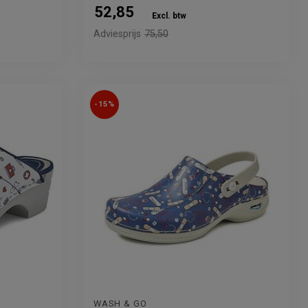
52,85
Excl. btw
Adviesprijs
75,50
-15%
WASH & GO