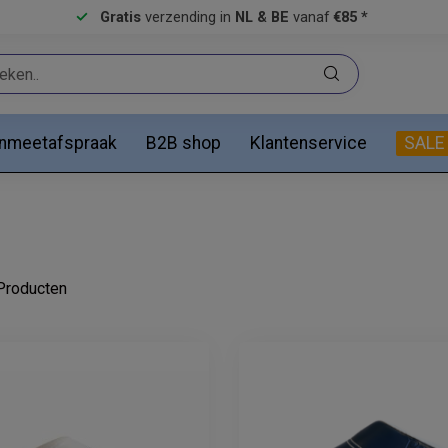
Gratis
verzending in
NL & BE
vanaf
€85 *
anmeetafspraak
B2B shop
Klantenservice
SALE
roducten