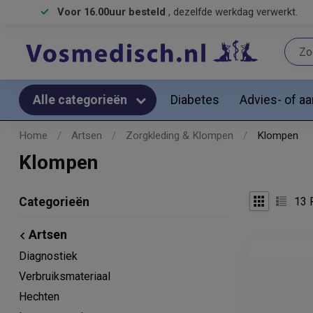
Voor 16.00uur besteld
, dezelfde werkdag verwerkt.
Diabetes
Advies- of a
Alle categorieën
Home
/
Artsen
/
Zorgkleding & Klompen
/
Klompen
Klompen
13
P
Categorieën
Artsen
Diagnostiek
Verbruiksmateriaal
Hechten