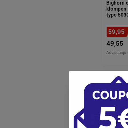
Bighorn 
klompen m
type 50
59,95
49,55
Adviesprijs
-15%