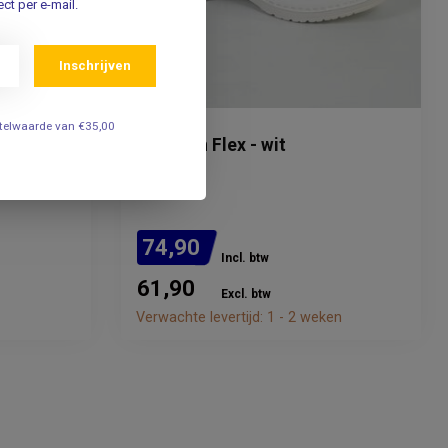
ct per e-mail.
Inschrijven
estelwaarde van €35,00
FLORENSA
lompen -
Klompen Flex - wit
74,90
Incl. btw
61,90
Excl. btw
Verwachte levertijd: 1 - 2 weken