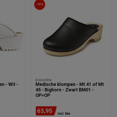
-15%
BIGHORN
n - Wit -
Medische klompen - Mt 41 of Mt
45 - Bighorn - Zwart BM01 -
OP=OP
63,95
Incl. btw