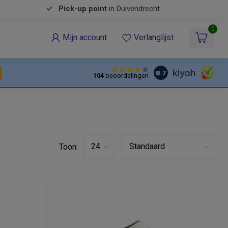
Pick-up point
in Duivendrecht
0
Mijn account
Verlanglijst
8.7
104
beoordelingen
Toon: