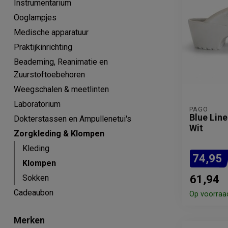
Instrumentarium
Ooglampjes
Medische apparatuur
Praktijkinrichting
Beademing, Reanimatie en
Zuurstoftoebehoren
Weegschalen & meetlinten
Laboratorium
PAGO
Blue Lin
Dokterstassen en Ampullenetui's
Wit
Zorgkleding & Klompen
Kleding
74,95
Klompen
Sokken
61,94
Cadeaubon
Op voorraa
Merken