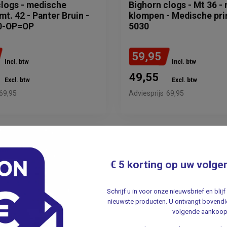
clogs - medische
Bighorn clogs - Mt 36 -
t. 42 - Panter Bruin -
klompen - Medische pri
30-OP=OP
5030
59,95
Incl. btw
Incl. btw
49,55
Excl. btw
Excl. btw
69,95
Adviesprijs
69,95
€ 5 korting op uw volge
Schrijf u in voor onze nieuwsbrief en bli
nieuwste producten. U ontvangt bovendie
volgende aankoop