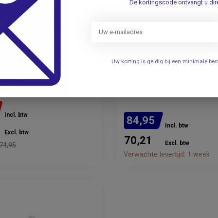
De kortingscode ontvangt u dire
Uw korting is geldig bij een minimale b
O
Blue Line - Medische K
o wasbare klompen -
Groen
auw - Maat 41
Incl. btw
84,95
Incl. btw
Excl. btw
70,21
Excl. btw
74,95
Verwachte levertijd: 1 week