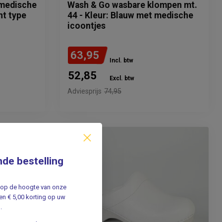
 medische
Wash & Go wasbare klompen mt.
nt type
44 - Kleur: Blauw met medische
icoontjes
63,95
Incl. btw
52,85
Excl. btw
Adviesprijs
74,95
nde bestelling
jf op de hoogte van onze
n € 5,00 korting op uw
.