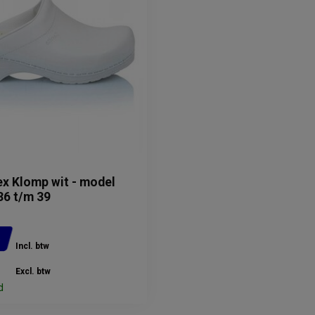
ex Klomp wit - model
36 t/m 39
5
Incl. btw
Excl. btw
d