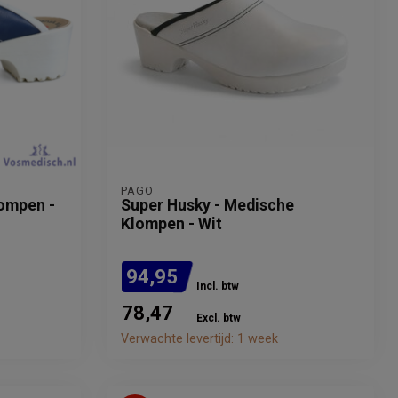
PAGO
lompen -
Super Husky - Medische
Klompen - Wit
94,95
Incl. btw
78,47
Excl. btw
Verwachte levertijd: 1 week