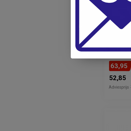
WASH & G
Wash & G
Donkerbl
63,95
52,85
Adviesprijs