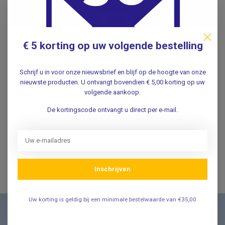
Alles voor Comfort en Zorg bij Incontinentie
In onze collectie thuiszorg hulpmiddelen vind je alles wat je
€ 5 korting op uw volgende bestelling
nodig hebt voor een hygiënische en comfortabele
verzorging. Van
matrasbescherming
en
urinalen
tot
innovatieve
Urox urineopvangsystemen voor dag en
Schrijf u in voor onze nieuwsbrief en blijf op de hoogte van onze
nieuwste producten. U ontvangt bovendien € 5,00 korting op uw
nacht
, wij bieden oplossingen die gemak en zekerheid
volgende aankoop.
bieden. Daarnaast hebben we een assortiment
huidverzorgingsproducten
om de huid gezond te houden
De kortingscode ontvangt u direct per e-mail.
en
incontinentie ondergoed
voor extra discretie en
comfort. Ontdek onze producten en ervaar zorgeloze
ondersteuning in het dagelijks leven.
Inschrijven
Uw korting is geldig bij een minimale bestelwaarde van €35,00
Nieuwsbrief