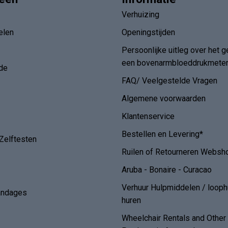
Verhuizing
elen
Openingstijden
Persoonlijke uitleg over het g
een bovenarmbloeddrukmete
de
FAQ/ Veelgestelde Vragen
Algemene voorwaarden
Klantenservice
Bestellen en Levering*
Zelftesten
Ruilen of Retourneren Websh
Aruba - Bonaire - Curacao
Verhuur Hulpmiddelen / loop
andages
huren
Wheelchair Rentals and Othe