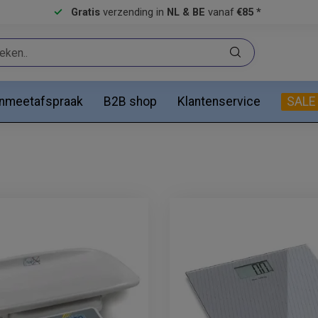
Gratis
verzending in
NL & BE
vanaf
€85 *
anmeetafspraak
B2B shop
Klantenservice
SALE