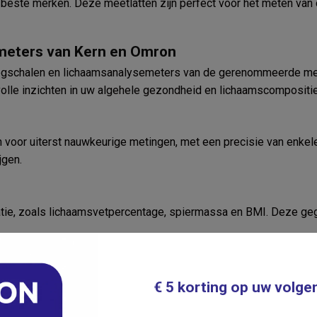
beste merken. Deze meetlatten zijn perfect voor het meten van d
meters van Kern en Omron
eegschalen en lichaamsanalysemeters van de gerenommeerde me
olle inzichten in uw algehele gezondheid en lichaamscompositie
oor uiterst nauwkeurige metingen, met een precisie van enkele
jgen.
tie, zoals lichaamsvetpercentage, spiermassa en BMI. Deze geg
nsistente metingen.
€ 5 korting op uw volge
or snelle resultaten.
rdere gebruikersprofielen en draadloze connectiviteit.