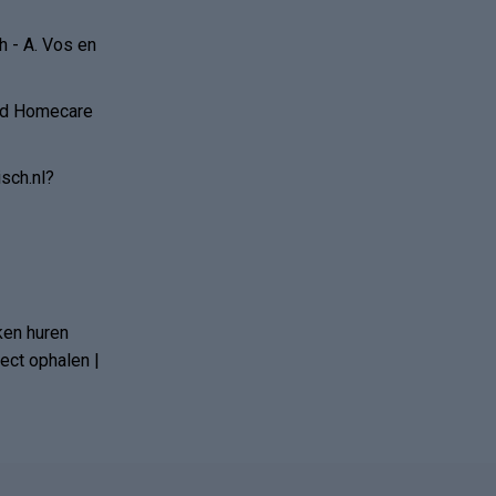
 - A. Vos en
and Homecare
sch.nl?
ken huren
ct ophalen |