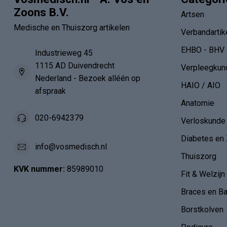
Zoons B.V.
Artsen
Medische en Thuiszorg artikelen
Verbandartik
EHBO - BHV
Industrieweg 45
1115 AD Duivendrecht
Verpleegkun
Nederland - Bezoek alléén op
HAIO / AIO
afspraak
Anatomie
020-6942379
Verloskunde
Diabetes en 
info@vosmedisch.nl
Thuiszorg
KVK nummer:
85989010
Fit & Welzijn
Braces en B
Borstkolven