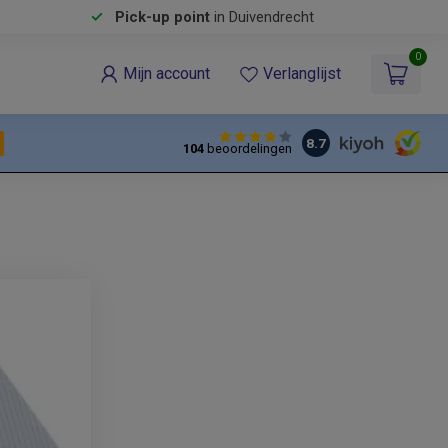
Pick-up point
in Duivendrecht
0
Mijn account
Verlanglijst
8.7
104
beoordelingen