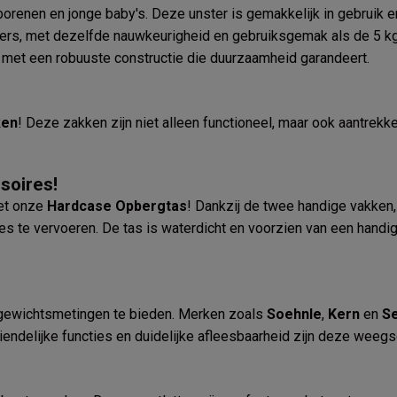
orenen en jonge baby's. Deze unster is gemakkelijk in gebruik 
ters, met dezelfde nauwkeurigheid en gebruiksgemak als de 5 kg
, met een robuuste constructie die duurzaamheid garandeert.
ken
! Deze zakken zijn niet alleen functioneel, maar ook aantrekk
soires!
met onze
Hardcase Opbergtas
! Dankzij de twee handige vakken,
es te vervoeren. De tas is waterdicht en voorzien van een handi
gewichtsmetingen te bieden. Merken zoals
Soehnle
,
Kern
en
S
iendelijke functies en duidelijke afleesbaarheid zijn deze weegs