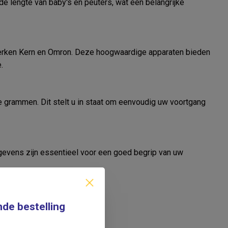
e lengte van baby's en peuters, wat een belangrijke
rken Kern en Omron. Deze hoogwaardige apparaten bieden
.
 grammen. Dit stelt u in staat om eenvoudig uw voortgang
evens zijn essentieel voor een goed begrip van uw
nde bestelling