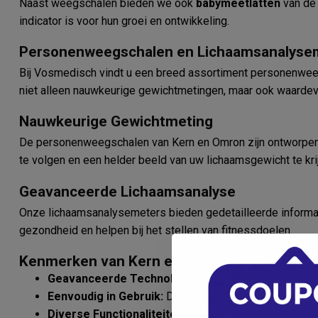
Naast weegschalen bieden we ook
babymeetlatten
van de 
indicator is voor hun groei en ontwikkeling.
Personenweegschalen en Lichaamsanalyse
Bij Vosmedisch vindt u een breed assortiment personenw
niet alleen nauwkeurige gewichtmetingen, maar ook waardev
Nauwkeurige Gewichtmeting
De personenweegschalen van Kern en Omron zijn ontworpen v
te volgen en een helder beeld van uw lichaamsgewicht te kri
Geavanceerde Lichaamsanalyse
Onze lichaamsanalysemeters bieden gedetailleerde informa
gezondheid en helpen bij het stellen van fitnessdoelen.
Kenmerken van Kern en Omron
Geavanceerde Technologie:
Voor nauwkeurige en co
Eenvoudig in Gebruik:
Duidelijk afleesbaar display vo
Diverse Functionaliteiten:
Opslaan van gegevens, mee