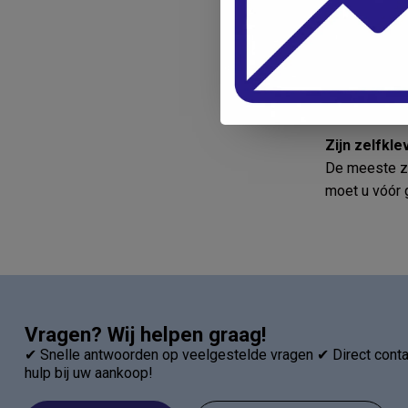
worden onde
Hoe breng i
Volg de instr
de spieren di
Zijn zelfkl
De meeste ze
moet u vóór g
Vragen? Wij helpen graag!
✔ Snelle antwoorden op veelgestelde vragen ✔ Direct contac
hulp bij uw aankoop!