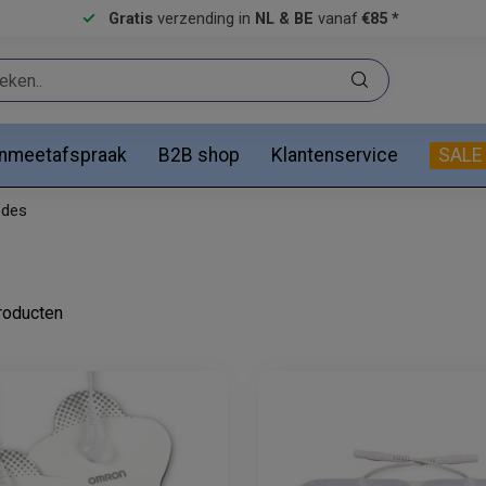
Gratis
verzending in
NL & BE
vanaf
€85 *
anmeetafspraak
B2B shop
Klantenservice
SALE
odes
oducten