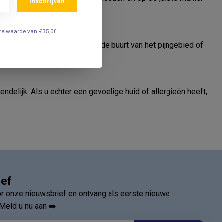
Inschrijven
estelwaarde van €35,00
 op een schone, droge huid in de buurt van het pijngebied of
elijk. Als u echter een gevoelige huid of allergieën heeft,
ief
oor onze nieuwsbrief en ontvang als eerste nieuwe
Meld u nu aan ➡️