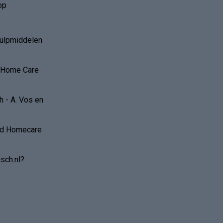
op
hulpmiddelen
r Home Care
 - A. Vos en
and Homecare
sch.nl?