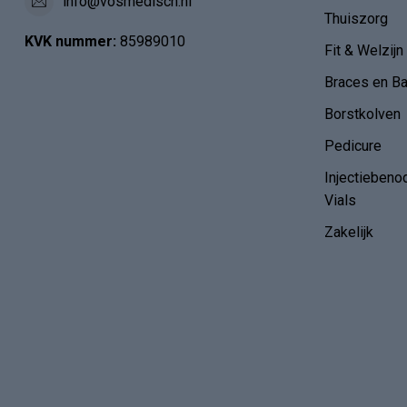
info@vosmedisch.nl
Thuiszorg
KVK nummer:
85989010
Fit & Welzijn
Braces en B
Borstkolven
Pedicure
Injectiebeno
Vials
Zakelijk