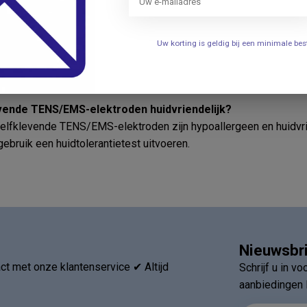
rhouden.
k zelfklevende TENS/EMS-elektroden correct aan?
Uw korting is geldig bij een minimale b
ucties van de fabrikant van het apparaat en plaats de elektroden
e u wilt stimuleren.
evende TENS/EMS-elektroden huidvriendelijk?
lfklevende TENS/EMS-elektroden zijn hypoallergeen en huidvriend
ebruik een huidtolerantietest uitvoeren.
Nieuwsbr
t met onze klantenservice ✔ Altijd
Schrijf u in v
aanbiedingen 