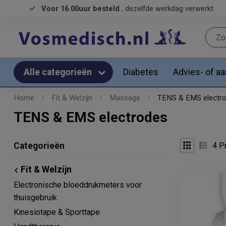
Voor 16.00uur besteld
, dezelfde werkdag verwerkt.
Diabetes
Advies- of a
Alle categorieën
Home
/
Fit & Welzijn
/
Massage
/
TENS & EMS electr
TENS & EMS electrodes
4
Pr
Categorieën
Fit & Welzijn
Electronische bloeddrukmeters voor
thuisgebruik
Kinesiotape & Sporttape