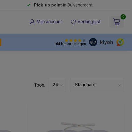
Pick-up point
in Duivendrecht
0
Mijn account
Verlanglijst
8.7
104
beoordelingen
Toon: