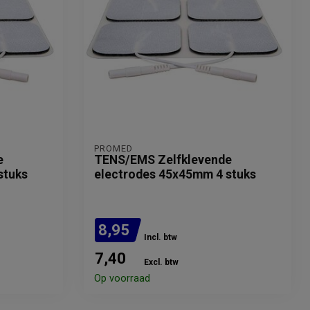
PROMED
e
TENS/EMS Zelfklevende
stuks
electrodes 45x45mm 4 stuks
8,95
Incl. btw
7,40
Excl. btw
Op voorraad