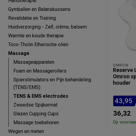
Handtherapie
Gymballen en Balanskussens
Revalidatie en Training
Huidverzorging - Zalf, crème, balsem
Warmte en koude therapie
Toco-Tholin Etherische oliën
Massage
Massageapparaten
OMRON
Reserve 
Foam en Massagerollers
Omron spi
Spierstimulators en Pijn behandeling
houder
(TENS/EMS)
TENS & EMS electrodes
43,95
Zweedse Spijkermat
36,32
Glazen Cupping Cups
Massage toebehoren
Op voorraa
Wegen en meten