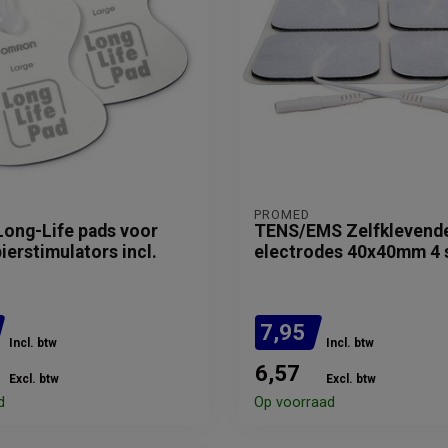
PROMED
Long-Life pads voor
TENS/EMS Zelfklevend
erstimulators incl.
electrodes 40x40mm 4 
7,95
Incl. btw
Incl. btw
6,57
Excl. btw
Excl. btw
d
Op voorraad