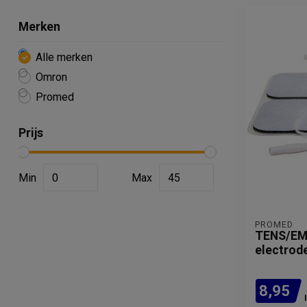
Merken
Alle merken
Omron
Promed
Prijs
Min
Max
PROMED
TENS/EMS
electrod
8,95