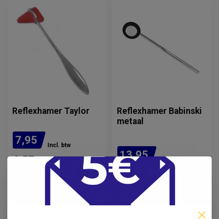
Reflexhamer Taylor
Reflexhamer Babinski
metaal
7,95
Incl. btw
13,95
6,57
Incl. btw
Excl. btw
11,53
Indicatie levertijd: 1-5
Excl. btw
weken. Neem contact op
voor de actuele levertijd.
Op voorraad