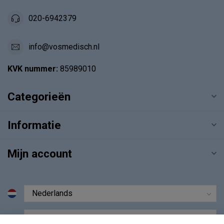
020-6942379
info@vosmedisch.nl
KVK nummer:
85989010
Categorieën
Informatie
Mijn account
€