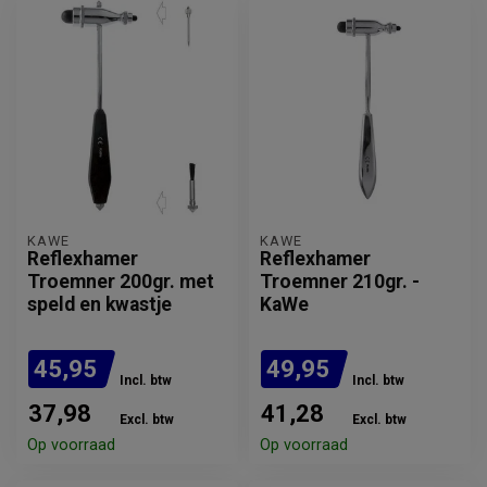
KAWE
KAWE
Reflexhamer
Reflexhamer
Troemner 200gr. met
Troemner 210gr. -
speld en kwastje
KaWe
45,95
49,95
Incl. btw
Incl. btw
37,98
41,28
Excl. btw
Excl. btw
Op voorraad
Op voorraad