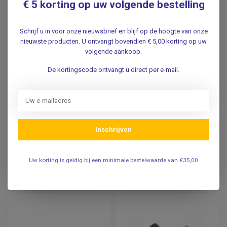
€ 5 korting op uw volgende bestelling
Schrijf u in voor onze nieuwsbrief en blijf op de hoogte van onze
nieuwste producten. U ontvangt bovendien € 5,00 korting op uw
volgende aankoop.
De kortingscode ontvangt u direct per e-mail.
Reflexhamer Babinski
Reflexhamer Soft Grip
flexibel
Inschrijven
30,25
29,95
Incl. btw
Incl. btw
Uw korting is geldig bij een minimale bestelwaarde van €35,00
25,00
24,75
Excl. btw
Excl. btw
Verwachte levertijd: 1 week
Op voorraad