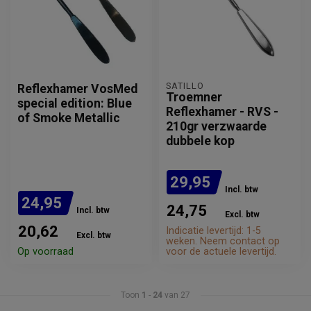
SATILLO
Reflexhamer VosMed
Troemner
special edition: Blue
Reflexhamer - RVS -
of Smoke Metallic
210gr verzwaarde
dubbele kop
29,95
Incl. btw
24,95
24,75
Incl. btw
Excl. btw
20,62
Indicatie levertijd: 1-5
Excl. btw
weken. Neem contact op
Op voorraad
voor de actuele levertijd.
Toon
1
-
24
van 27