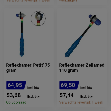
Verwachte levertijd: 1 week
werkdagen
Reflexhamer 'Petit' 75
Reflexhamer Zellamed
gram
110 gram
64,95
69,50
Incl. btw
Incl. btw
53,68
57,44
Excl. btw
Excl. btw
Op voorraad
Verwachte levertijd: 1 week