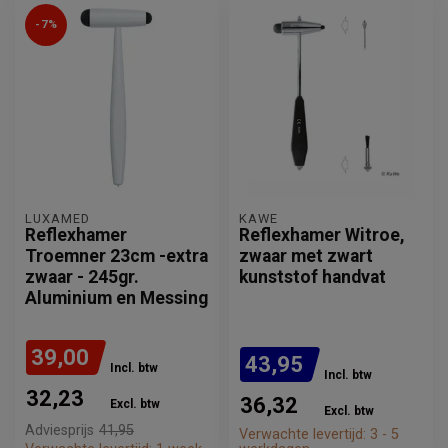
-7%
LUXAMED
KAWE
Reflexhamer
Reflexhamer Witroe,
Troemner 23cm -extra
zwaar met zwart
zwaar - 245gr.
kunststof handvat
Aluminium en Messing
39,00
43,95
Incl. btw
Incl. btw
32,23
36,32
Excl. btw
Excl. btw
Adviesprijs
41,95
Verwachte levertijd: 3 - 5