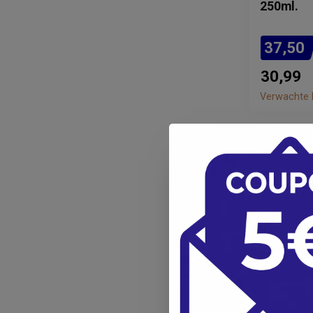
250ml.
37,50
30,99
Verwachte l