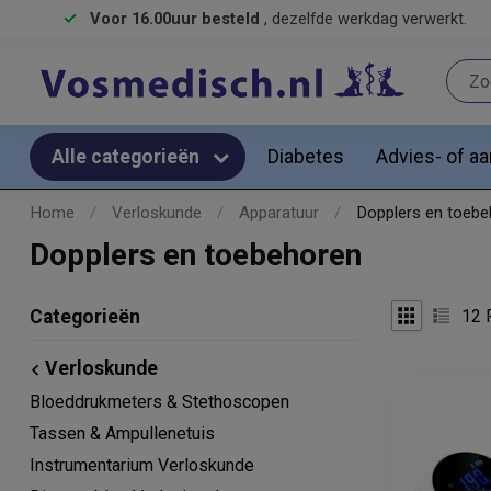
Voor 16.00uur besteld
, dezelfde werkdag verwerkt.
Diabetes
Advies- of a
Alle categorieën
Home
/
Verloskunde
/
Apparatuur
/
Dopplers en toebe
Dopplers en toebehoren
12
P
Categorieën
Verloskunde
Bloeddrukmeters & Stethoscopen
Tassen & Ampullenetuis
Instrumentarium Verloskunde