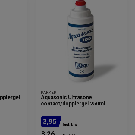
PARKER
pplergel
Aquasonic Ultrasone
contact/dopplergel 250ml.
3,95
Incl. btw
3,26