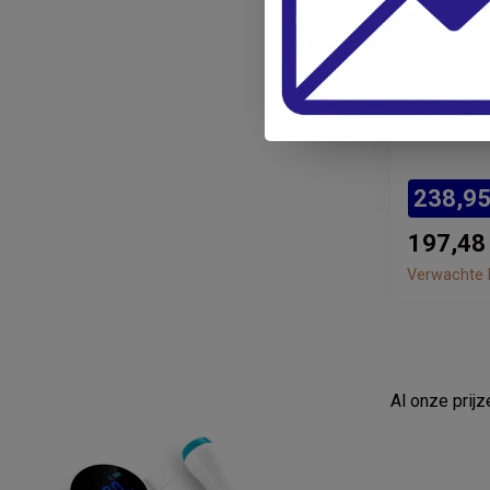
PARKER
Thermaso
doseerfl
238,9
197,48
Verwachte l
Al onze prij