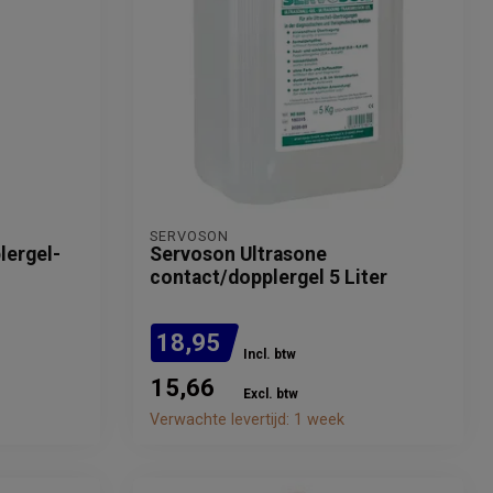
SERVOSON
lergel-
Servoson Ultrasone
contact/dopplergel 5 Liter
18,95
Incl. btw
15,66
Excl. btw
Verwachte levertijd: 1 week