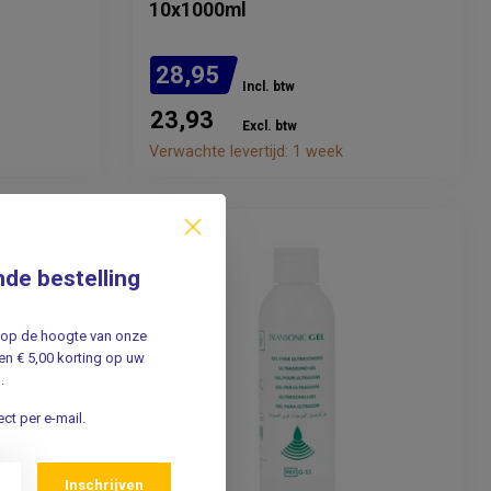
10x1000ml
28,95
Incl. btw
23,93
Excl. btw
Verwachte levertijd: 1 week
nde bestelling
jf op de hoogte van onze
n € 5,00 korting op uw
.
ct per e-mail.
Inschrijven