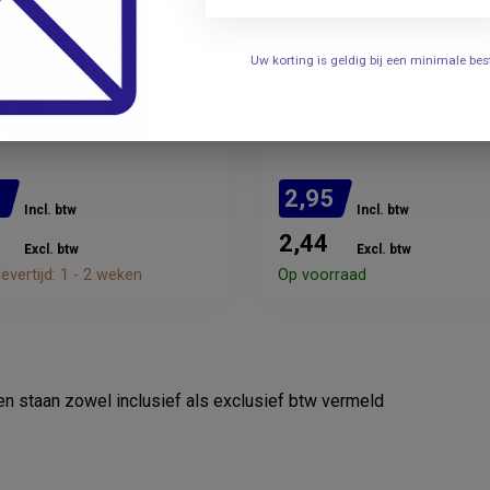
Uw korting is geldig bij een minimale b
TRANSONIC
nic gelwarmer voor 1
Ultrasone contact/dopp
es
Clear -250ml.
5
2,95
Incl. btw
Incl. btw
2,44
Excl. btw
Excl. btw
evertijd: 1 - 2 weken
Op voorraad
zen staan zowel inclusief als exclusief btw vermeld