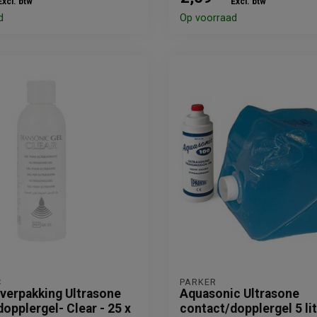
Excl. btw
Excl. btw
d
Op voorraad
C
PARKER
verpakking Ultrasone
Aquasonic Ultrasone
opplergel- Clear - 25 x
contact/dopplergel 5 li