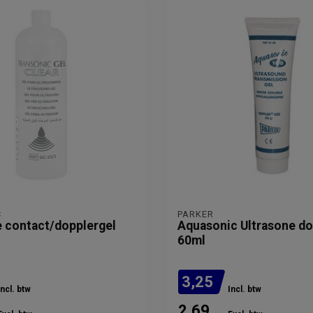
C
PARKER
e contact/dopplergel
Aquasonic Ultrasone do
60ml
3,25
Incl. btw
Incl. btw
2,69