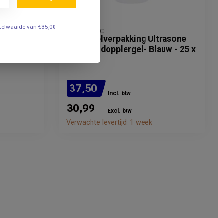
estelwaarde van €35,00
TRANSONIC
lergel-
Voordeelverpakking Ultrasone
contact/dopplergel- Blauw - 25 x
250ml.
37,50
Incl. btw
30,99
Excl. btw
Verwachte levertijd: 1 week