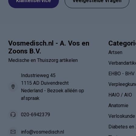
Klantenservice
Veelgestelde Vragen
Vosmedisch.nl - A. Vos en
Categor
Zoons B.V.
Artsen
Medische en Thuiszorg artikelen
Verbandartik
EHBO - BHV
Industrieweg 45
1115 AD Duivendrecht
Verpleegkun
Nederland - Bezoek alléén op
HAIO / AIO
afspraak
Anatomie
020-6942379
Verloskunde
Diabetes en 
info@vosmedisch.nl