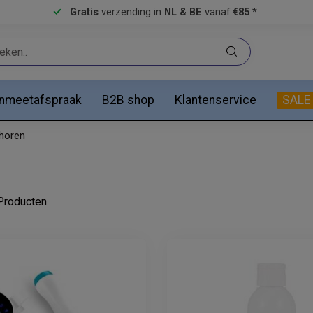
Gratis
verzending in
NL & BE
vanaf
€85 *
anmeetafspraak
B2B shop
Klantenservice
SALE
horen
roducten