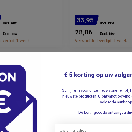
33,95
Incl. btw
Incl. btw
28,06
Excl. btw
Excl. btw
evertijd: 1 week
Verwachte levertijd: 1 week
€ 5 korting op uw volge
Schrijf u in voor onze nieuwsbrief en bli
nieuwste producten. U ontvangt bovendie
volgende aankoop
De kortingscode ontvangt u dire