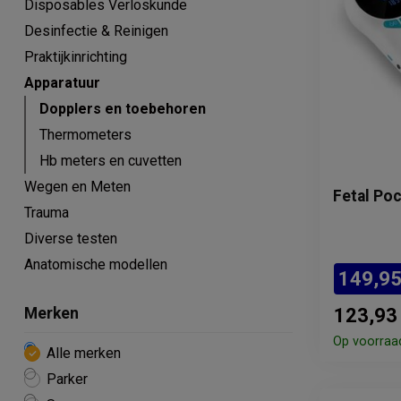
Disposables Verloskunde
Desinfectie & Reinigen
Praktijkinrichting
Apparatuur
Dopplers en toebehoren
Thermometers
Hb meters en cuvetten
Wegen en Meten
Fetal Po
Trauma
Diverse testen
Anatomische modellen
149,9
Merken
123,93
Op voorraa
Alle merken
Parker