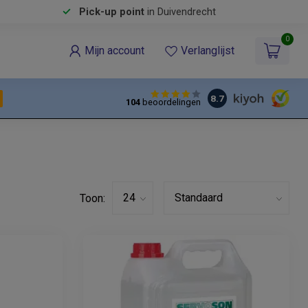
Pick-up point
in Duivendrecht
0
Mijn account
Verlanglijst
8.7
104
beoordelingen
Toon: