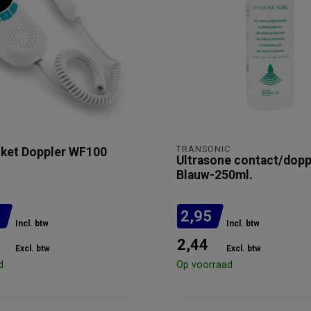
TRANSONIC
cket Doppler WF100
Ultrasone contact/dopp
Blauw-250ml.
5
2,95
Incl. btw
Incl. btw
2,44
Excl. btw
Excl. btw
d
Op voorraad