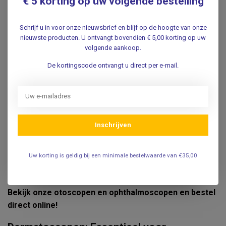
€ 5 korting op uw volgende bestelling
Voor het nauwkeurig onderzoeken van oren en ogen biedt
Vosmedisch een breed assortiment aan
otoscopen
en
Schrijf u in voor onze nieuwsbrief en blijf op de hoogte van onze
ophthalmoscopen
van merken zoals
Heine
en
Welch
nieuwste producten. U ontvangt bovendien € 5,00 korting op uw
Allyn
. Deze diagnostische instrumenten zijn onmisbaar
volgende aankoop.
voor KNO-artsen, huisartsen en oogspecialisten.
De kortingscode ontvangt u direct per e-mail.
Voordelen van onze otoscopen en ophthalmoscopen:
Scherpe en heldere verlichting voor nauwkeurige
diagnostiek
Inschrijven
Verkrijgbaar als losse instrumenten of complete sets
Uw korting is geldig bij een minimale bestelwaarde van €35,00
Duurzaam en ergonomisch ontworpen voor optimaal
gebruiksgemak
Bekijk onze otoscopen en ophthalmoscopen en bestel
direct online!