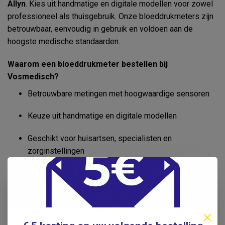
Allyn
. Kies uit handmatige en digitale modellen voor zowel
professioneel als thuisgebruik. Onze bloeddrukmeters zijn
betrouwbaar, eenvoudig in gebruik en voldoen aan de
hoogste medische standaarden.
Waarom een bloeddrukmeter bestellen bij
Vosmedisch?
Betrouwbare metingen met hoogwaardige sensoren
Keuze uit handmatige en digitale modellen
Geschikt voor huisartsen, specialisten en
zorginstellingen
✅
Bestel vandaag nog uw bloeddrukmeter en ontvang
deze snel in huis!
Otoscopen en Ophthalmoscopen van Heine
en Welch Allyn