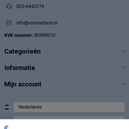
020-6942379
info@vosmedisch.nl
KVK nummer:
85989010
Categorieën
Informatie
Mijn account
€