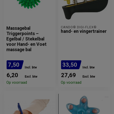
CANDO® DIGI-FLEX®
Massagebal
hand- en vingertrainer
Triggerpoints –
Egelbal / Stekelbal
voor Hand- en Voet
massage bal
7,50
33,50
Incl. btw
Incl. btw
6,20
27,69
Excl. btw
Excl. btw
Op voorraad
Op voorraad