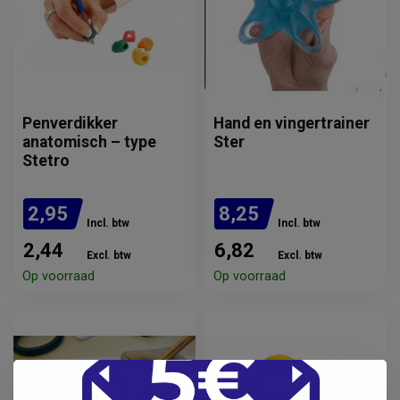
Penverdikker
Hand en vingertrainer
anatomisch – type
Ster
Stetro
2,95
8,25
Incl. btw
Incl. btw
2,44
6,82
Excl. btw
Excl. btw
Op voorraad
Op voorraad