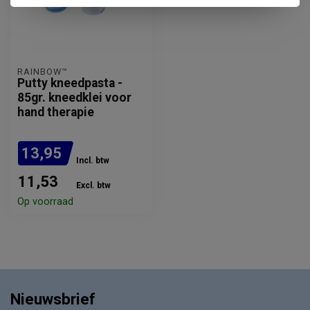
RAINBOW™
Putty kneedpasta -
85gr. kneedklei voor
hand therapie
13,95
Incl. btw
11,53
Excl. btw
Op voorraad
Nieuwsbrief