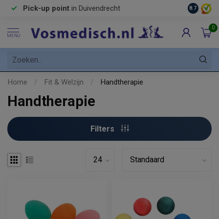
Pick-up point
in Duivendrecht
8.7
0
MENU
Home
/
Fit & Welzijn
/
Handtherapie
Handtherapie
Filters