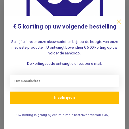
€ 5 korting op uw volgende bestelling
Penverdikkers -
Oefenbal geel - hand
potlood en pengreep -
trainer - foam
Schrijf u in voor onze nieuwsbrief en blijf op de hoogte van onze
set van 3 stuks
nieuwste producten. U ontvangt bovendien € 5,00 korting op uw
volgende aankoop.
7,95
5,95
De kortingscode ontvangt u direct per e-mail.
Incl. btw
Incl. btw
6,57
4,92
Excl. btw
Excl. btw
Op voorraad
Op voorraad
Inschrijven
Uw korting is geldig bij een minimale bestelwaarde van €35,00