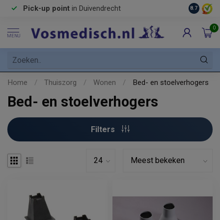
Pick-up point
in Duivendrecht
8.7
0
MENU
Home
/
Thuiszorg
/
Wonen
/
Bed- en stoelverhogers
Bed- en stoelverhogers
Filters