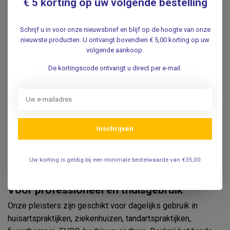
€ 5 korting op uw volgende bestelling
Blauwe detecteerbare pleisters
Kleef- en fixeerpleisters
Wondfolie
Schrijf u in voor onze nieuwsbrief en blijf op de hoogte van onze
nieuwste producten. U ontvangt bovendien € 5,00 korting op uw
Oogpleisters en oogcompressen
volgende aankoop.
Waarom pleisters bestellen bij
De kortingscode ontvangt u direct per e-mail.
Vosmedisch?
Ruim assortiment voor iedere toepassing
Topmerken uit de medische wereld
Geschikt voor huisartspraktijken, ziekenhuizen,
fysiotherapie en thuiszorg
Inschrijven
Scherpe prijzen
Snelle levering uit eigen voorraad
Uw korting is geldig bij een minimale bestelwaarde van €35,00
Deskundig advies
Voor professioneel en thuisgebruik
Onze pleisters zijn geschikt voor dagelijks gebruik in
huisartspraktijken, ziekenhuizen, tandartspraktijken,