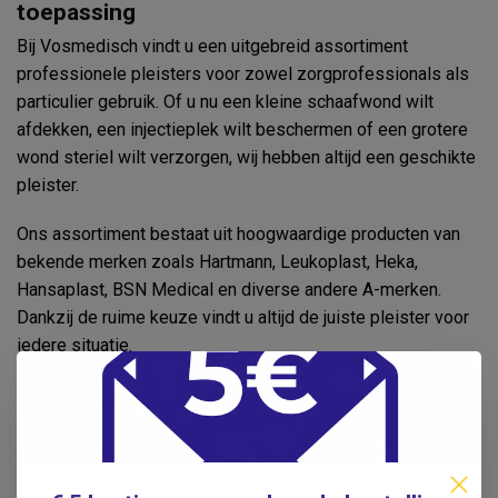
toepassing
Bij Vosmedisch vindt u een uitgebreid assortiment
professionele pleisters voor zowel zorgprofessionals als
particulier gebruik. Of u nu een kleine schaafwond wilt
afdekken, een injectieplek wilt beschermen of een grotere
wond steriel wilt verzorgen, wij hebben altijd een geschikte
pleister.
Ons assortiment bestaat uit hoogwaardige producten van
bekende merken zoals Hartmann, Leukoplast, Heka,
Hansaplast, BSN Medical en diverse andere A-merken.
Dankzij de ruime keuze vindt u altijd de juiste pleister voor
iedere situatie.
Ons assortiment pleisters
Wondpleisters
Injectiepleisters
Eilandpleisters