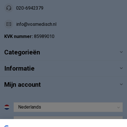
020-6942379
info@vosmedisch.nl
KVK nummer:
85989010
Categorieën
Informatie
Mijn account
€