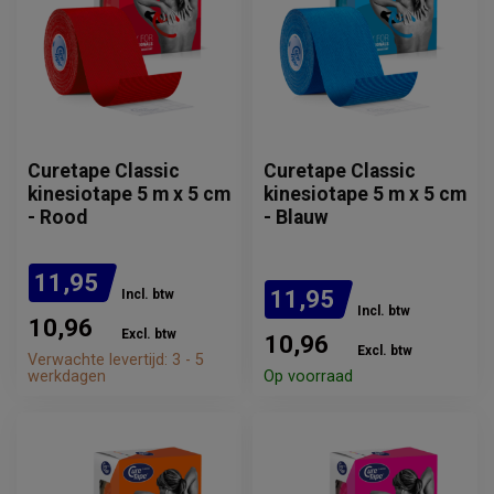
Curetape Classic
Curetape Classic
kinesiotape 5 m x 5 cm
kinesiotape 5 m x 5 cm
- Rood
- Blauw
11,95
11,95
Incl. btw
Incl. btw
10,96
Excl. btw
10,96
Excl. btw
Verwachte levertijd: 3 - 5
werkdagen
Op voorraad