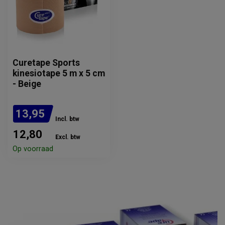
Curetape Sports
kinesiotape 5 m x 5 cm
- Beige
13,95
Incl. btw
12,80
Excl. btw
Op voorraad