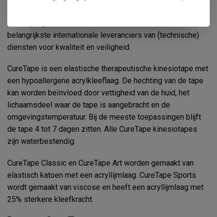
gecertificeerde fabriek in Zuid-Korea. Daarnaast is
CureTape gecertificeerd door TÜV Rheinland, één van de
belangrijkste internationale leveranciers van (technische)
diensten voor kwaliteit en veiligheid.
CureTape is een elastische therapeutische kinesiotape met
een hypoallergene acrylkleeflaag. De hechting van de tape
kan worden beïnvloed door vettigheid van de huid, het
lichaamsdeel waar de tape is aangebracht en de
omgevingstemperatuur. Bij de meeste toepassingen blijft
de tape 4 tot 7 dagen zitten. Alle CureTape kinesiotapes
zijn waterbestendig.
CureTape Classic en CureTape Art worden gemaakt van
elastisch katoen met een acryllijmlaag. CureTape Sports
wordt gemaakt van viscose en heeft een acryllijmlaag met
25% sterkere kleefkracht.