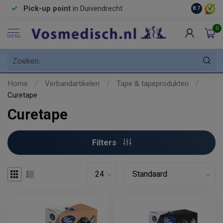
Pick-up point
in Duivendrecht
8.7
0
MENU
Home
/
Verbandartikelen
/
Tape & tapeprodukten
/
Curetape
Curetape
Filters