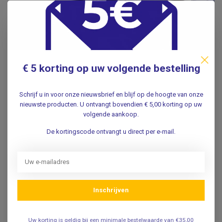
€ 5 korting op uw volgende bestelling
Schrijf u in voor onze nieuwsbrief en blijf op de hoogte van onze
nieuwste producten. U ontvangt bovendien € 5,00 korting op uw
volgende aankoop.
De kortingscode ontvangt u direct per e-mail.
CureTape is een medisch kwaliteitsproduct dat voldoet aan
Inschrijven
de meest recente Europese Medische MDR wetgeving.
CureTape wordt systematisch getest en beoordeeld de ISO
Uw korting is geldig bij een minimale bestelwaarde van €35,00