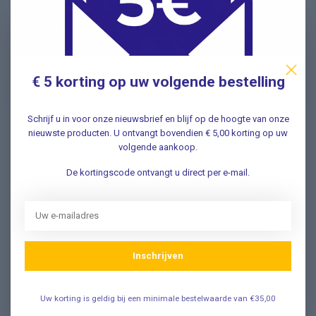
Nieuwsbrief
Schrijf u in voor onze nieuwsbrief en ontvang als eerste
nieuwe aanbiedingen Meld u nu aan ➡️
€ 5 korting op uw volgende bestelling
Schrijf u in voor onze nieuwsbrief en blijf op de hoogte van onze
nieuwste producten. U ontvangt bovendien € 5,00 korting op uw
Vragen? Wij helpen graag!
volgende aankoop.
✔ Snelle antwoorden op veelgestelde vragen ✔ Direct
De kortingscode ontvangt u direct per e-mail.
contact met onze klantenservice ✔ Altijd hulp bij uw
aankoop!
Klantenservice
Inschrijven
Veelgestelde Vragen
Uw korting is geldig bij een minimale bestelwaarde van €35,00