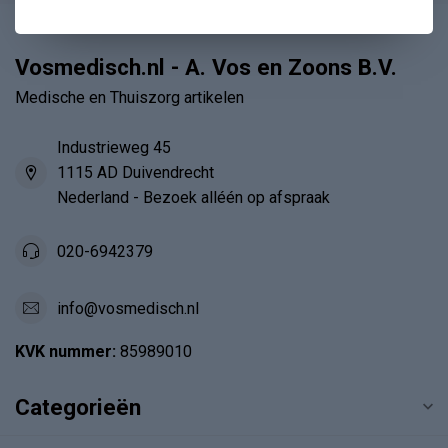
Vosmedisch.nl - A. Vos en Zoons B.V.
Medische en Thuiszorg artikelen
Industrieweg 45
1115 AD Duivendrecht
Nederland - Bezoek alléén op afspraak
020-6942379
info@vosmedisch.nl
KVK nummer:
85989010
Categorieën