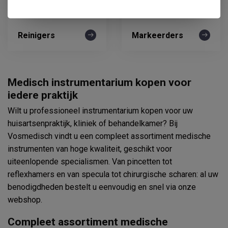
Reinigers
Markeerders
Medisch instrumentarium kopen voor
iedere praktijk
Wilt u professioneel instrumentarium kopen voor uw
huisartsenpraktijk, kliniek of behandelkamer? Bij
Vosmedisch vindt u een compleet assortiment medische
instrumenten van hoge kwaliteit, geschikt voor
uiteenlopende specialismen. Van pincetten tot
reflexhamers en van specula tot chirurgische scharen: al uw
benodigdheden bestelt u eenvoudig en snel via onze
webshop.
Compleet assortiment medische