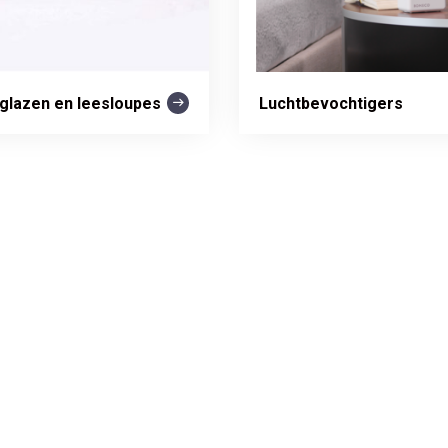
glazen en leesloupes
Luchtbevochtigers
€ 5 korting op uw volge