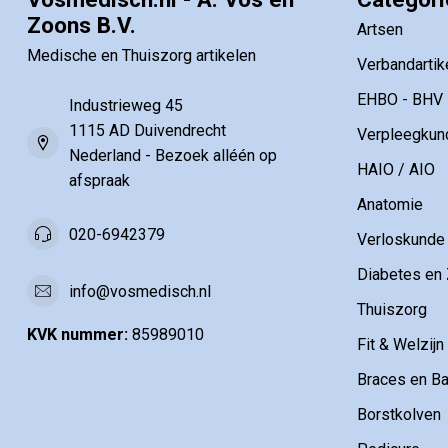
Zoons B.V.
Artsen
Medische en Thuiszorg artikelen
Verbandartik
EHBO - BHV
Industrieweg 45
1115 AD Duivendrecht
Verpleegkun
Nederland - Bezoek alléén op
HAIO / AIO
afspraak
Anatomie
020-6942379
Verloskunde
Diabetes en 
info@vosmedisch.nl
Thuiszorg
KVK nummer:
85989010
Fit & Welzijn
Braces en B
Borstkolven