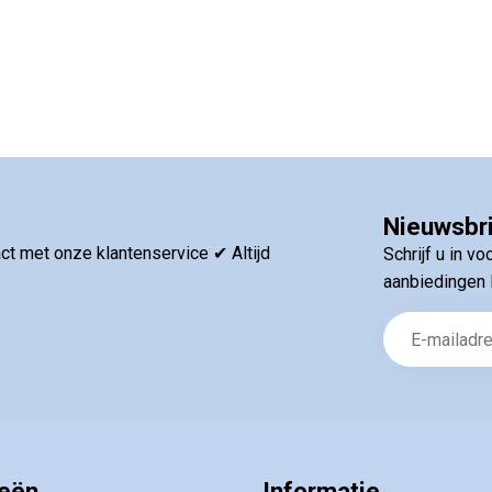
Schrijf u in voor onze nieuwsbrief en bli
nieuwste producten. U ontvangt bovendie
volgende aankoop
De kortingscode ontvangt u dire
Nieuwsbr
Uw korting is geldig bij een minimale b
t met onze klantenservice ✔ Altijd
Schrijf u in v
aanbiedingen 
ieën
Informatie