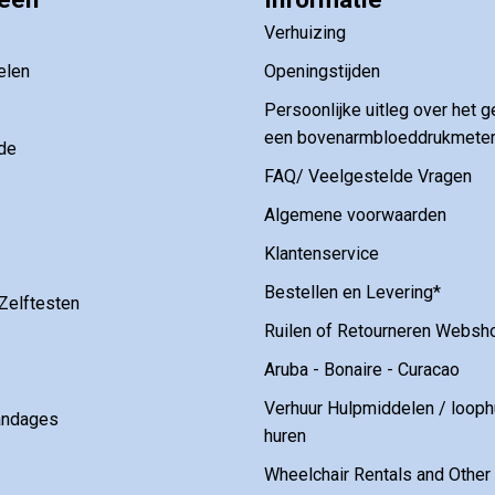
Verhuizing
elen
Openingstijden
Persoonlijke uitleg over het g
een bovenarmbloeddrukmete
de
FAQ/ Veelgestelde Vragen
Algemene voorwaarden
Klantenservice
Bestellen en Levering*
Zelftesten
Ruilen of Retourneren Websh
Aruba - Bonaire - Curacao
Verhuur Hulpmiddelen / loop
andages
huren
Wheelchair Rentals and Othe