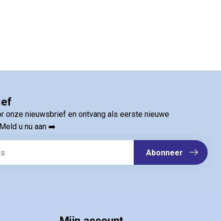
jf op de hoogte van onze
n € 5,00 korting op uw
.
ct per e-mail.
Inschrijven
ief
estelwaarde van €35,00
oor onze nieuwsbrief en ontvang als eerste nieuwe
Meld u nu aan ➡️
Abonneer
Mijn account