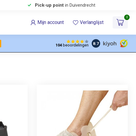
Pick-up point
in Duivendrecht
0
Mijn account
Verlanglijst
8.7
104
beoordelingen