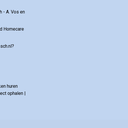
 - A. Vos en
and Homecare
sch.nl?
ken huren
ct ophalen |