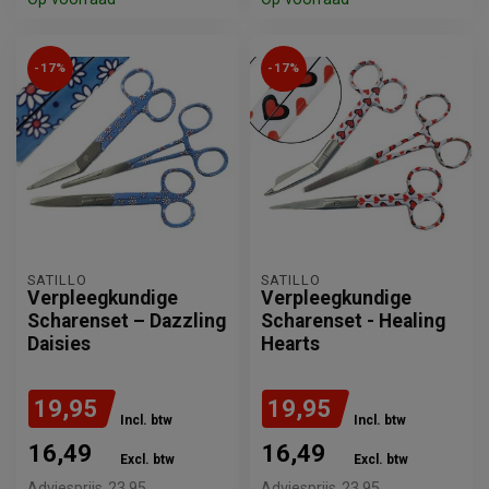
-17%
-17%
SATILLO
SATILLO
Verpleegkundige
Verpleegkundige
Scharenset – Dazzling
Scharenset - Healing
Daisies
Hearts
19,95
19,95
Incl. btw
Incl. btw
16,49
16,49
Excl. btw
Excl. btw
Adviesprijs
23,95
Adviesprijs
23,95