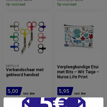
Op voorraad
Op voorraad
SATILLO
Verpleegkundige Etui
Verbandschaar met
met Rits – Wit Tasje –
gekleurd handvat
Nurse Life Print
5,00
5,95
Incl. btw
Incl. btw
4,13
4,92
Excl. btw
Excl. btw