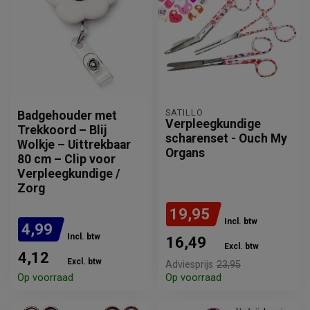
SATILLO
Badgehouder met
Verpleegkundige
Trekkoord – Blij
scharenset - Ouch My
Wolkje – Uittrekbaar
Organs
80 cm – Clip voor
Verpleegkundige /
Zorg
19,95
Incl. btw
4,99
Incl. btw
16,49
Excl. btw
4,12
Excl. btw
Adviesprijs
23,95
Op voorraad
Op voorraad