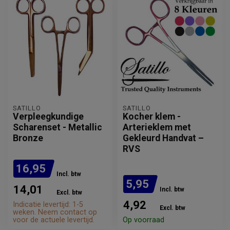
SATILLO
SATILLO
Verpleegkundige
Kocher klem -
Scharenset - Metallic
Arterieklem met
Bronze
Gekleurd Handvat –
RVS
16,95
Incl. btw
5,95
14,01
Incl. btw
Excl. btw
4,92
Indicatie levertijd: 1-5
Excl. btw
weken. Neem contact op
voor de actuele levertijd.
Op voorraad