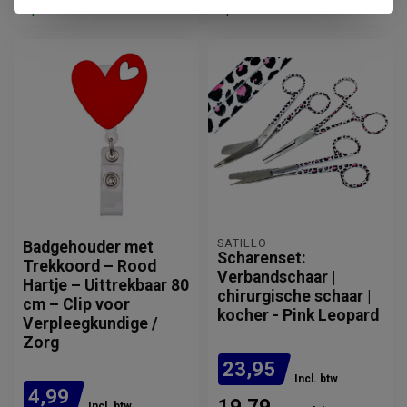
Op voorraad
Op voorraad
SATILLO
Badgehouder met
Scharenset:
Trekkoord – Rood
Verbandschaar |
Hartje – Uittrekbaar 80
chirurgische schaar |
cm – Clip voor
kocher - Pink Leopard
Verpleegkundige /
Zorg
23,95
Incl. btw
4,99
19,79
Incl. btw