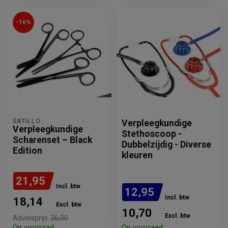
-16%
SATILLO
Verpleegkundige
Verpleegkundige
Stethoscoop -
Scharenset – Black
Dubbelzijdig - Diverse
Edition
kleuren
21,95
Incl. btw
12,95
Incl. btw
18,14
Excl. btw
10,70
Excl. btw
Adviesprijs
26,00
Op voorraad
Op voorraad