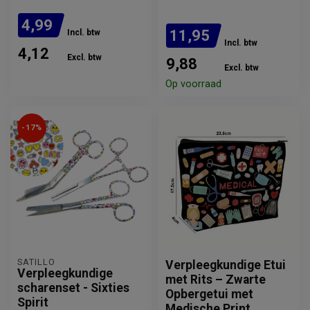
4,99
11,95
Incl. btw
Incl. btw
4,12
Excl. btw
9,88
Excl. btw
Verwachte levertijd: 2
weken
Op voorraad
-17%
SATILLO
Verpleegkundige Etui
Verpleegkundige
met Rits – Zwarte
scharenset - Sixties
Opbergetui met
Spirit
Medische Print