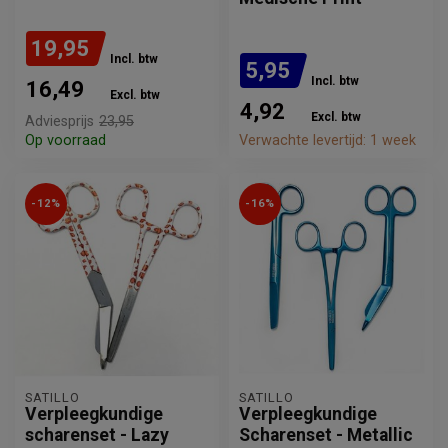
19,95
Incl. btw
5,95
Incl. btw
16,49
Excl. btw
4,92
Excl. btw
Adviesprijs
23,95
Op voorraad
Verwachte levertijd: 1 week
-12%
-16%
SATILLO
SATILLO
Verpleegkundige
Verpleegkundige
scharenset - Lazy
Scharenset - Metallic