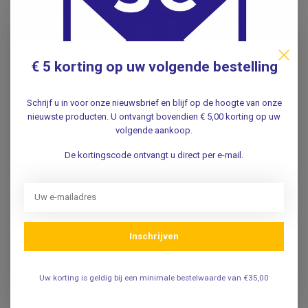
Op voorraad
Op voorraad
-20%
€ 5 korting op uw volgende bestelling
Schrijf u in voor onze nieuwsbrief en blijf op de hoogte van onze
nieuwste producten. U ontvangt bovendien € 5,00 korting op uw
volgende aankoop.
De kortingscode ontvangt u direct per e-mail.
Sokken met Medical
Verpleegkundige
Minds- vrolijke
horloge Vosmed
verpleegkundige
Color
sokken - Maat 38 - 43
Inschrijven
11,95
Incl. btw
8,95
Incl. btw
9,88
Uw korting is geldig bij een minimale bestelwaarde van €35,00
Excl. btw
7,40
Excl. btw
Adviesprijs
14,95