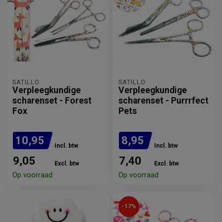
SATILLO
SATILLO
Verpleegkundige
Verpleegkundige
scharenset - Forest
scharenset - Purrrfect
Fox
Pets
10,95
8,95
Incl. btw
Incl. btw
9,05
7,40
Excl. btw
Excl. btw
Op voorraad
Op voorraad
-17%