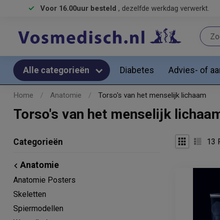
Voor 16.00uur besteld
, dezelfde werkdag verwerkt.
Diabetes
Advies- of a
Alle categorieën
Home
/
Anatomie
/
Torso's van het menselijk lichaam
Torso's van het menselijk lichaa
13
P
Categorieën
Anatomie
Anatomie Posters
Skeletten
Spiermodellen