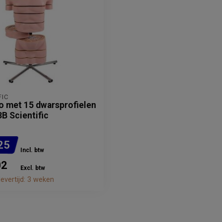
FIC
o met 15 dwarsprofielen
B Scientific
25
Incl. btw
02
Excl. btw
evertijd: 3 weken