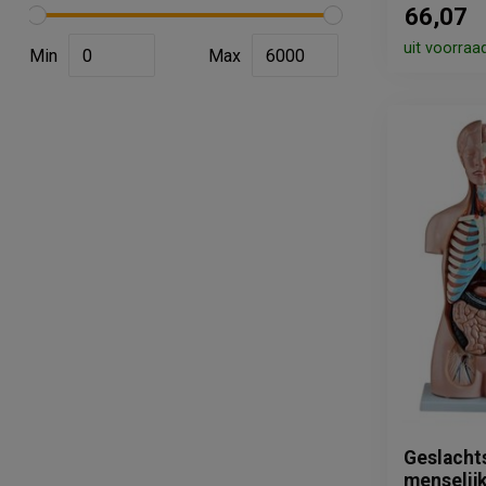
66,07
uit voorraa
Min
Max
Geslacht
menselij