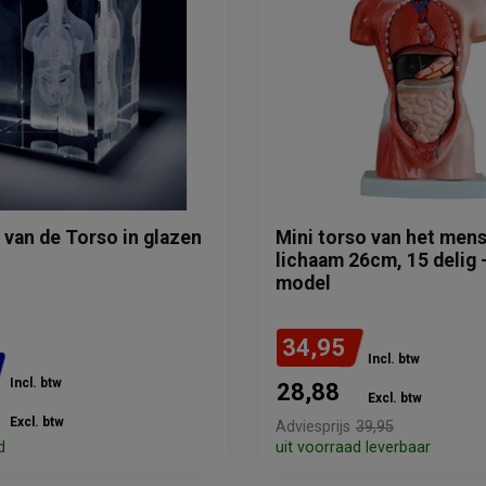
 van de Torso in glazen
Mini torso van het mens
lichaam 26cm, 15 delig 
model
34,95
Incl. btw
Incl. btw
28,88
Excl. btw
Excl. btw
Adviesprijs
39,95
d
uit voorraad leverbaar