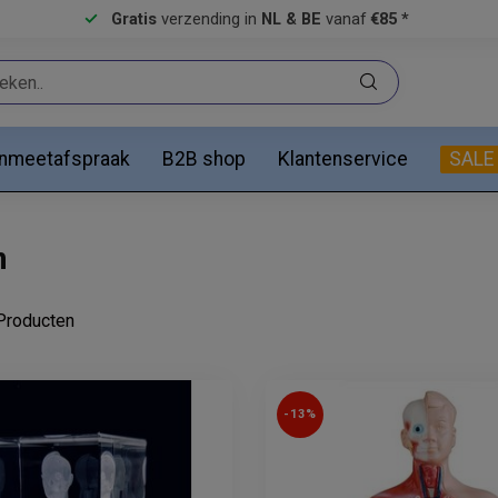
Gratis
verzending in
NL & BE
vanaf
€85 *
anmeetafspraak
B2B shop
Klantenservice
SALE
m
roducten
-13%