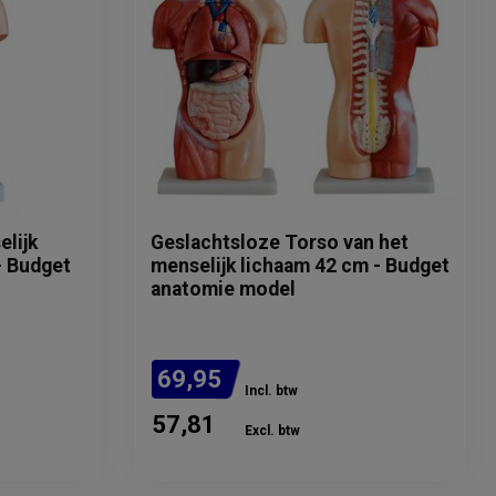
elijk
Geslachtsloze Torso van het
- Budget
menselijk lichaam 42 cm - Budget
anatomie model
69,95
Incl. btw
57,81
Excl. btw