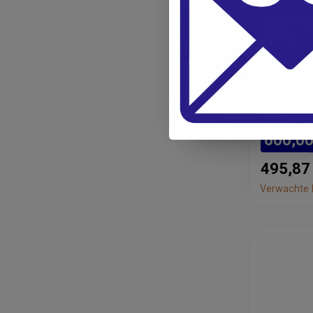
3B SCIENTI
Torso Un
14 delig 
600,0
495,87
Verwachte l