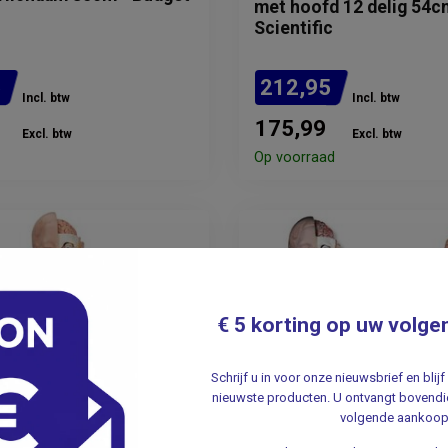
met hoofd 12 delig 54c
Scientific
5
212,95
Incl. btw
Incl. btw
175,99
Excl. btw
Excl. btw
Op voorraad
€ 5 korting op uw volge
Schrijf u in voor onze nieuwsbrief en bli
nieuwste producten. U ontvangt bovendie
volgende aankoop