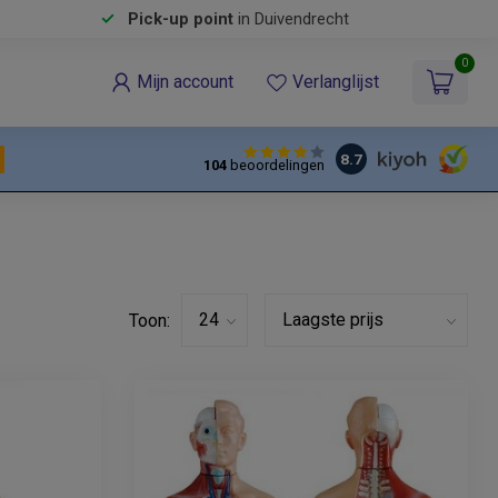
Pick-up point
in Duivendrecht
0
Mijn account
Verlanglijst
8.7
104
beoordelingen
Toon: