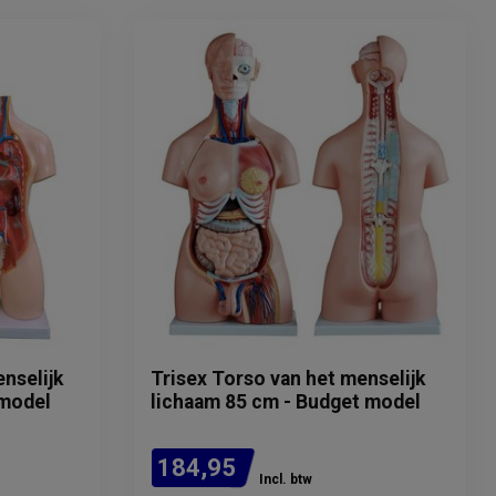
nselijk
Trisex Torso van het menselijk
 model
lichaam 85 cm - Budget model
184,95
Incl. btw