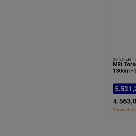
3B SCIENTI
MRI Tors
130cm - 3
5.521,
4.563,
Verwachte l