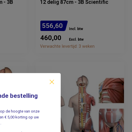
m - 3B
12 delig 87cm - 3B Scientific
556,60
Incl. btw
460,00
Excl. btw
Verwachte levertijd: 3 weken
nde bestelling
jf op de hoogte van onze
n € 5,00 korting op uw
.