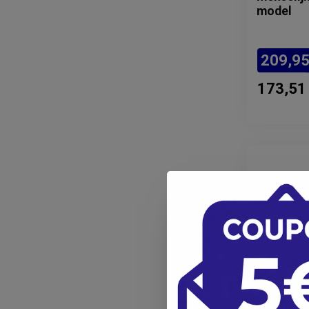
model
209,9
173,51