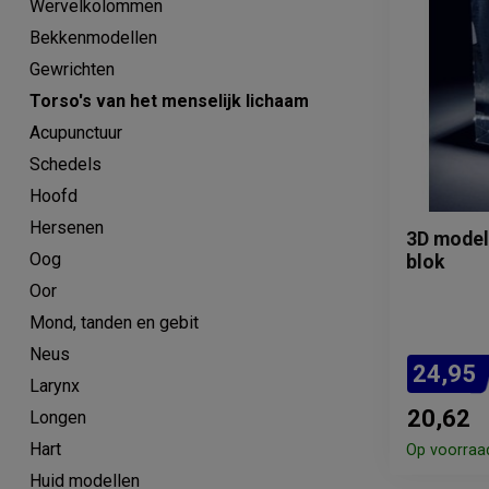
Wervelkolommen
Bekkenmodellen
Gewrichten
Torso's van het menselijk lichaam
Acupunctuur
Schedels
Hoofd
Hersenen
3D model
Oog
blok
Oor
Mond, tanden en gebit
Neus
24,95
Larynx
20,62
Longen
Hart
Op voorraa
Huid modellen