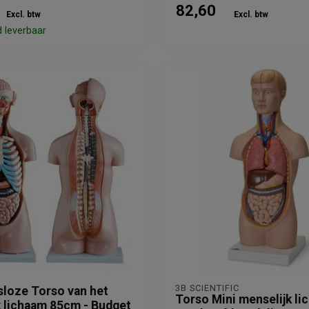
82,60
Excl. btw
Excl. btw
d leverbaar
3B SCIENTIFIC
sloze Torso van het
Torso Mini menselijk li
k lichaam 85cm - Budget