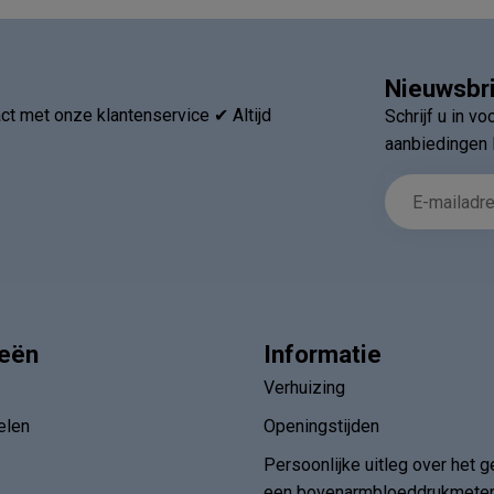
Nieuwsbr
t met onze klantenservice ✔ Altijd
Schrijf u in v
aanbiedingen 
ieën
Informatie
Verhuizing
elen
Openingstijden
Persoonlijke uitleg over het g
een bovenarmbloeddrukmete