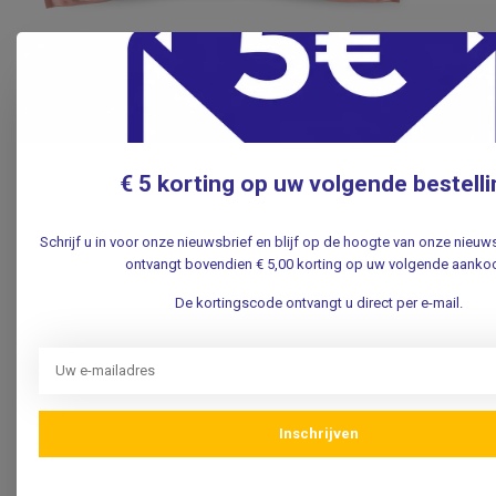
Gekolfde/ gekoelde Melk Gebruiken
Ontdooi de melk bij voorkeur in de koelkast of onder
koud stromend water.
€ 5 korting op uw volgende bestelli
Is de melk ontdooid tot kamertemperatuur, dan kun je
die binnen 4 uur gebruiken.
Warm de melk au bain-marie of met een
Schrijf u in voor onze nieuwsbrief en blijf op de hoogte van onze nieuw
ontvangt bovendien € 5,00 korting op uw volgende aanko
flessenwarmer op.
De kortingscode ontvangt u direct per e-mail.
Hoeveel Heeft Je Baby Nodig?
Gewicht baby x 200 ml = Hoeveelheid per 24 uur gedeeld
door aantal voedingen.
Voorbeeld:
Inschrijven
Baby weegt 4000 gram.