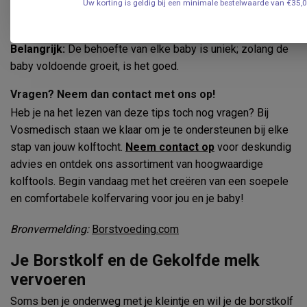
(4 kg) / 4 x 200 ml = 800 ml / 24 uur.
Uw korting is geldig bij een minimale bestelwaarde van €35,
800 ml / 6 voedingen = 133 ml per voeding.
Belangrijk:
De behoefte van elke baby is uniek; zolang de
baby voldoende groeit, is het goed.
Vragen? Neem dan contact met ons op!
Heb je na het lezen van deze tips toch nog vragen? Bij
Vosmedisch staan we klaar om je te ondersteunen bij elke
stap van jouw kolftocht.
Neem contact op
voor deskundig
advies en ontdek ons assortiment van hoogwaardige
kolftools. Begin vandaag met het creëren van een soepele
en comfortabele kolfervaring voor jou en je baby!
Bronvermelding:
Borstvoeding.com
Je Borstkolf en de Gekolfde melk
vervoeren
Soms ben je onderweg met je kleintje en wil je de borstkolf