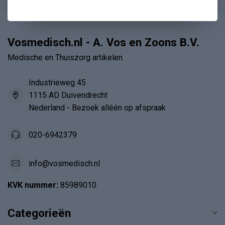
Vosmedisch.nl - A. Vos en Zoons B.V.
Medische en Thuiszorg artikelen
Industrieweg 45
1115 AD Duivendrecht
Nederland - Bezoek alléén op afspraak
020-6942379
info@vosmedisch.nl
KVK nummer:
85989010
Categorieën