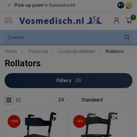
Pick-up point
in Duivendrecht
8.7
0
MENU
Home
/
Thuiszorg
/
Loophulpmiddelen
/
Rollators
Rollators
Filters
-10%
-5%