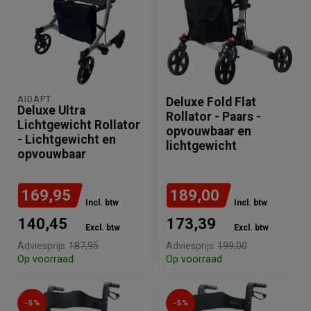
AIDAPT
Deluxe Fold Flat
Deluxe Ultra
Rollator - Paars -
Lichtgewicht Rollator
opvouwbaar en
- Lichtgewicht en
lichtgewicht
opvouwbaar
169,95
189,00
Incl. btw
Incl. btw
140,45
173,39
Excl. btw
Excl. btw
Adviesprijs
187,95
Adviesprijs
199,00
Op voorraad
Op voorraad
-5%
-5%