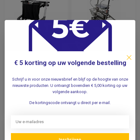
TOPRO
Standaard vierwiel
Troja Original
rollator - Actimo
€ 5 korting op uw volgende bestelling
lichtgewicht rollator -
Basic
Zilver
Schrijf u in voor onze nieuwsbrief en blijf op de hoogte van onze
nieuwste producten. U ontvangt bovendien € 5,00 korting op uw
343,00
99,95
volgende aankoop.
Incl. btw
Incl. btw
314,68
91,70
De kortingscode ontvangt u direct per e-mail.
Excl. btw
Excl. btw
Verwachte levertijd: 1 week
Op voorraad
-13%
-18%
Inschrijven