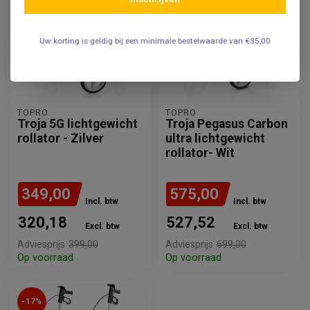
Uw korting is geldig bij een minimale bestelwaarde van €35,00
TOPRO
TOPRO
Troja 5G lichtgewicht
Troja Pegasus Carbon
rollator - Zilver
ultra lichtgewicht
rollator- Wit
349,00
575,00
Incl. btw
Incl. btw
320,18
527,52
Excl. btw
Excl. btw
Adviesprijs
399,00
Adviesprijs
699,00
Op voorraad
Op voorraad
-17%