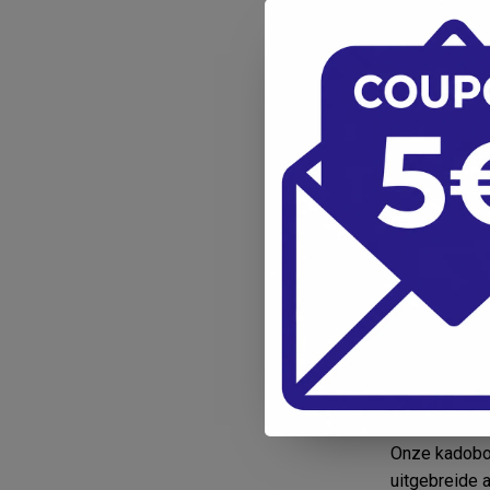
Flexibel 
Een kadobon 
aangepast. O
hebben ze de
Gemakkel
Onze kadobon
uitgebreide 