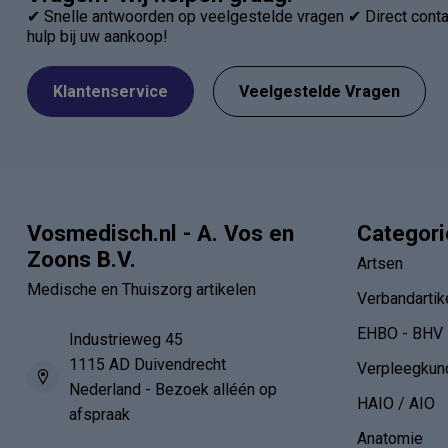
✔ Snelle antwoorden op veelgestelde vragen ✔ Direct contac
hulp bij uw aankoop!
Klantenservice
Veelgestelde Vragen
Vosmedisch.nl - A. Vos en
Categor
Zoons B.V.
Artsen
Medische en Thuiszorg artikelen
Verbandartik
EHBO - BHV
Industrieweg 45
1115 AD Duivendrecht
Verpleegkun
Nederland - Bezoek alléén op
HAIO / AIO
afspraak
Anatomie