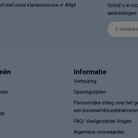
t met onze klantenservice ✔ Altijd
Schrijf u in v
aanbiedingen 
ieën
Informatie
Verhuizing
elen
Openingstijden
Persoonlijke uitleg over het g
een bovenarmbloeddrukmete
de
FAQ/ Veelgestelde Vragen
Algemene voorwaarden