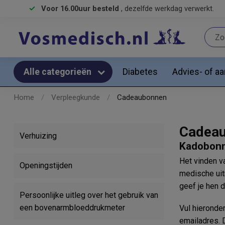
Voor 16.00uur besteld
, dezelfde werkdag verwerkt.
Diabetes
Advies- of a
Alle categorieën
Home
/
Verpleegkunde
/
Cadeaubonnen
Cadea
Verhuizing
Kadobonn
Het vinden va
Openingstijden
medische uit
geef je hen d
Persoonlijke uitleg over het gebruik van
een bovenarmbloeddrukmeter
Vul hieronde
emailadres. 