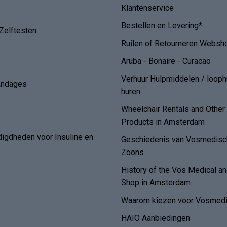
Klantenservice
Bestellen en Levering*
Zelftesten
Ruilen of Retourneren Websh
Aruba - Bonaire - Curacao
Verhuur Hulpmiddelen / loop
andages
huren
Wheelchair Rentals and Othe
Products in Amsterdam
digdheden voor Insuline en
Geschiedenis van Vosmedisch
Zoons
History of the Vos Medical 
Shop in Amsterdam
Waarom kiezen voor Vosmedi
HAIO Aanbiedingen