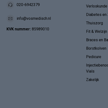
020-6942379
Verloskunde
Diabetes en 
info@vosmedisch.nl
Thuiszorg
KVK nummer:
85989010
Fit & Welzijn
Braces en B
Borstkolven
Pedicure
Injectiebeno
Vials
Zakelijk