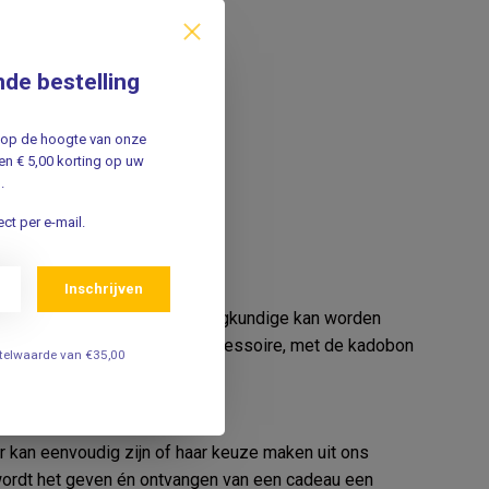
nde bestelling
jf op de hoogte van onze
n € 5,00 korting op uw
.
ct per e-mail.
Inschrijven
uele behoeften van de verpleegkundige kan worden
abel uniform of een handig accessoire, met de kadobon
estelwaarde van €35,00
 10€.
 kan eenvoudig zijn of haar keuze maken uit ons
wordt het geven én ontvangen van een cadeau een