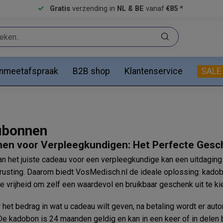
Gratis
verzending in
NL & BE
vanaf
€85 *
anmeetafspraak
B2B shop
Klantenservice
SALE
ubonnen
en voor Verpleegkundigen: Het Perfecte Gesc
n het juiste cadeau voor een verpleegkundige kan een uitdaging z
rusting. Daarom biedt VosMedisch.nl de ideale oplossing: kad
e vrijheid om zelf een waardevol en bruikbaar geschenk uit te ki
r het bedrag in wat u cadeau wilt geven, na betaling wordt er au
De kadobon is 24 maanden geldig en kan in een keer of in dele