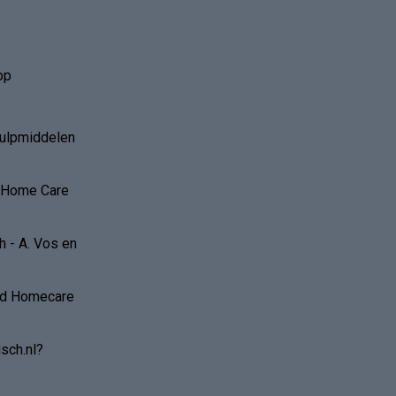
op
hulpmiddelen
r Home Care
 - A. Vos en
and Homecare
sch.nl?