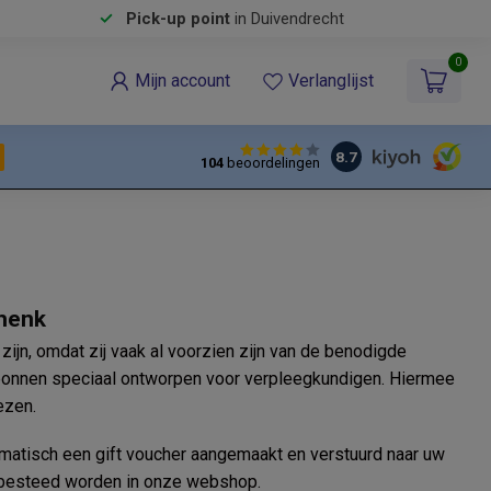
Pick-up point
in Duivendrecht
0
Mijn account
Verlanglijst
8.7
104
beoordelingen
henk
ijn, omdat zij vaak al voorzien zijn van de benodigde
obonnen speciaal ontworpen voor verpleegkundigen. Hiermee
ezen.
tomatisch een gift voucher aangemaakt en verstuurd naar uw
n besteed worden in onze webshop.