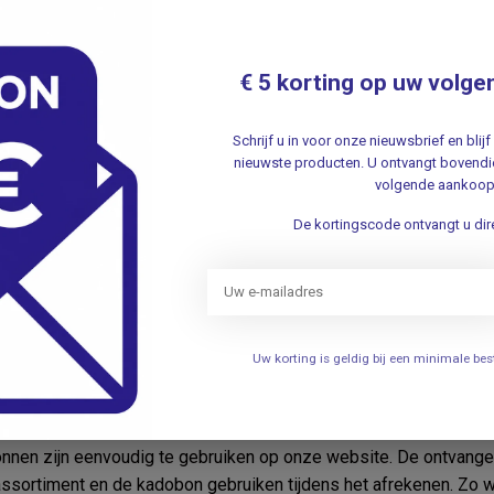
€ 5 korting op uw volge
Schrijf u in voor onze nieuwsbrief en bli
nieuwste producten. U ontvangt bovendie
volgende aankoop
De kortingscode ontvangt u dire
en Persoonlijk
van VosMedisch.nl is een flexibel geschenk dat aan de individ
f ze nu op zoek zijn naar een specifiek instrument, een comfort
Uw korting is geldig bij een minimale b
 vrijheid om zelf te kiezen, deze bonnen zijn beschikbaar vanaf
ijk te Gebruiken
nen zijn eenvoudig te gebruiken op onze website. De ontvanger
assortiment en de kadobon gebruiken tijdens het afrekenen. Zo 