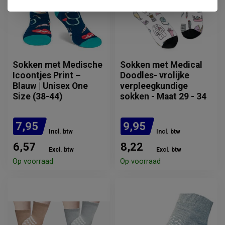
Sokken met Medische
Sokken met Medical
Icoontjes Print –
Doodles- vrolijke
Blauw | Unisex One
verpleegkundige
Size (38-44)
sokken - Maat 29 - 34
7,95
9,95
Incl. btw
Incl. btw
6,57
8,22
Excl. btw
Excl. btw
Op voorraad
Op voorraad