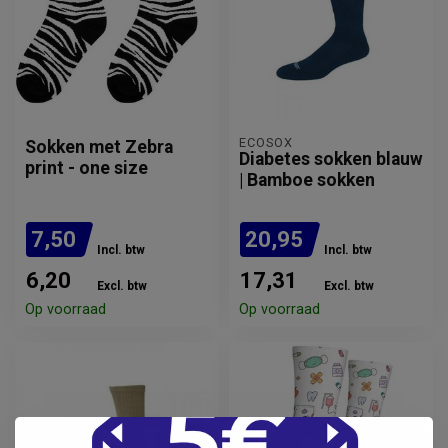
ECOSOX
Sokken met Zebra
Diabetes sokken blauw
print - one size
| Bamboe sokken
7,50
20,95
Incl. btw
Incl. btw
6,20
17,31
Excl. btw
Excl. btw
Op voorraad
Op voorraad