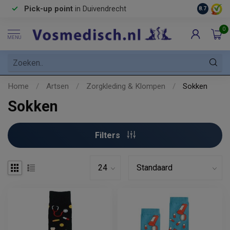
Pick-up point
in Duivendrecht
8.7
0
MENU
Home
/
Artsen
/
Zorgkleding & Klompen
/
Sokken
Sokken
Filters