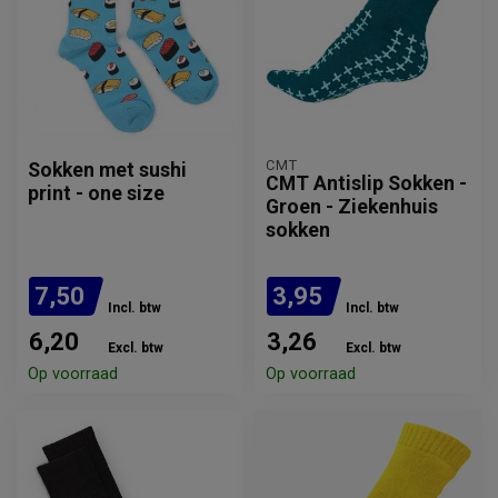
CMT
Sokken met sushi
CMT Antislip Sokken -
print - one size
Groen - Ziekenhuis
sokken
7,50
3,95
Incl. btw
Incl. btw
6,20
3,26
Excl. btw
Excl. btw
Op voorraad
Op voorraad