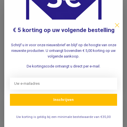
€ 5 korting op uw volgende bestelling
ECOSOX
Sokken met Medical
Diabetes sokken beige
Minds- vrolijke
| Bamboe sokken
Schrijf u in voor onze nieuwsbrief en blijf op de hoogte van onze
verpleegkundige
nieuwste producten. U ontvangt bovendien € 5,00 korting op uw
sokken - Maat 38 - 43
volgende aankoop.
De kortingscode ontvangt u direct per e-mail.
20,95
8,95
Incl. btw
Incl. btw
17,31
7,40
Excl. btw
Excl. btw
Op voorraad
Op voorraad
Inschrijven
Uw korting is geldig bij een minimale bestelwaarde van €35,00