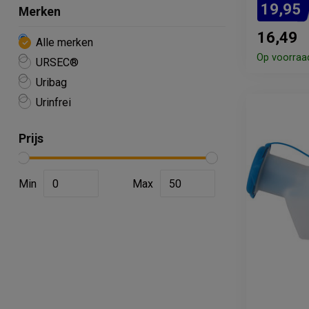
19,95
Merken
16,49
Alle merken
Op voorraa
URSEC®
Uribag
Urinfrei
Prijs
Min
Max