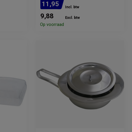
11,95
Incl. btw
9,88
Excl. btw
en
Op voorraad