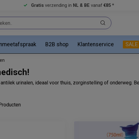
Gratis
verzending in
NL & BE
vanaf
€85 *
anmeetafspraak
B2B shop
Klantenservice
SALE
len
medisch!
ntilek urinalen, ideaal voor thuis, zorginstelling of onderweg. Be
roducten