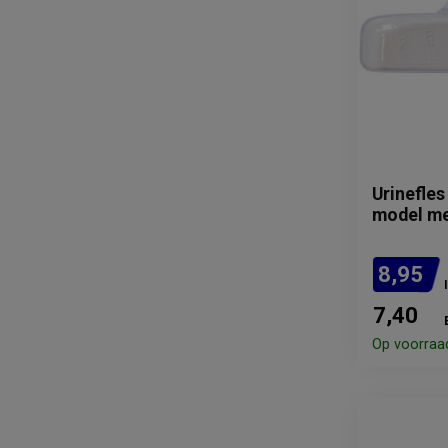
Urinefles
model me
8,95
7,40
Op voorraa