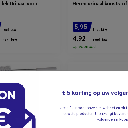
ilek Urinaal voor
Heren urinaal kunststof
5,95
Incl. btw
Incl. btw
4,92
Excl. btw
Excl. btw
evertijd: 2 - 3 weken
Op voorraad
€ 5 korting op uw volge
Schrijf u in voor onze nieuwsbrief en bli
nieuwste producten. U ontvangt bovendie
volgende aankoop