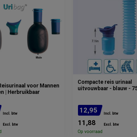
Compacte reis urinaal
Reisurinaal voor Mannen
uitvouwbaar - blauw - 7
n | Herbruikbaar
12,95
Incl. btw
Incl. btw
11,88
Excl. btw
Excl. btw
d
Op voorraad