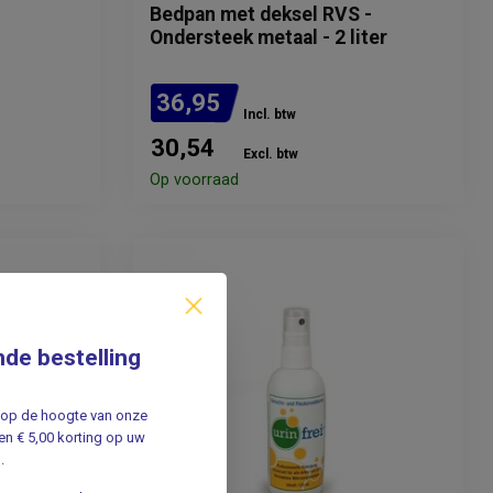
Bedpan met deksel RVS -
Ondersteek metaal - 2 liter
36,95
Incl. btw
30,54
Excl. btw
Op voorraad
nde bestelling
jf op de hoogte van onze
n € 5,00 korting op uw
.