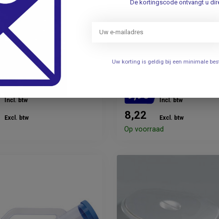
De kortingscode ontvangt u dire
Urinaalset Mannen - met
Vrouwen urinaal - Met
 borstel - Plasfles
afsluitbare deksel
Uw korting is geldig bij een minimale b
t deksel
9,95
Incl. btw
Incl. btw
8,22
Excl. btw
Excl. btw
evertijd: 2 - 3 weken
Op voorraad