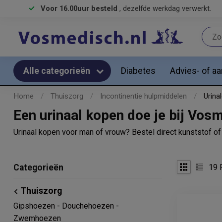
Voor 16.00uur besteld
, dezelfde werkdag verwerkt.
Diabetes
Advies- of a
Alle categorieën
Home
/
Thuiszorg
/
Incontinentie hulpmiddelen
/
Urina
Een urinaal kopen doe je bij Vos
Urinaal kopen voor man of vrouw? Bestel direct kunststof of a
19
P
Categorieën
Thuiszorg
Gipshoezen - Douchehoezen -
Zwemhoezen