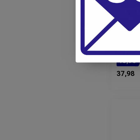
Anti-lek 
houder en
heren me
45,95
37,98
Verwachte l