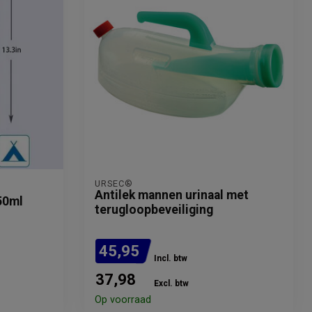
URSEC®
Antilek mannen urinaal met
50ml
terugloopbeveiliging
45,95
Incl. btw
37,98
Excl. btw
Op voorraad