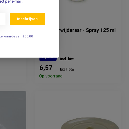
ct per e-mail.
Inschrijven
URINFREI
Urine verwijderaar - Spray 125 ml
estelwaarde van €35,00
7,95
Incl. btw
6,57
Excl. btw
Op voorraad