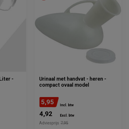
Liter -
Urinaal met handvat - heren -
compact ovaal model
5,95
Incl. btw
4,92
Excl. btw
Adviesprijs
7,95
Verwachte levertijd: 2 - 3 weken