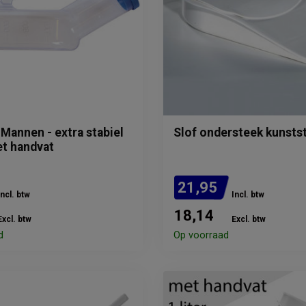
 Mannen - extra stabiel
Slof ondersteek kunsts
t handvat
21,95
Incl. btw
Incl. btw
18,14
Excl. btw
Excl. btw
d
Op voorraad