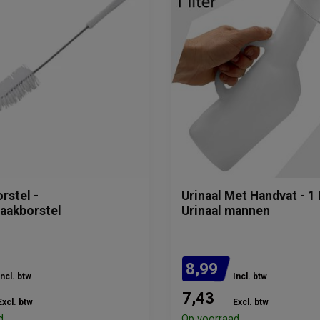
orstel -
Urinaal Met Handvat - 1 
aakborstel
Urinaal mannen
8,99
Incl. btw
Incl. btw
7,43
Excl. btw
Excl. btw
d
Op voorraad