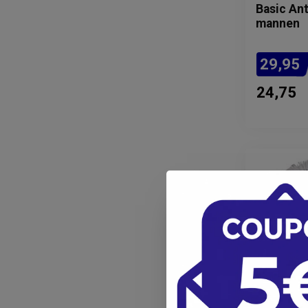
Basic Ant
mannen
29,95
24,75
Verwachte l