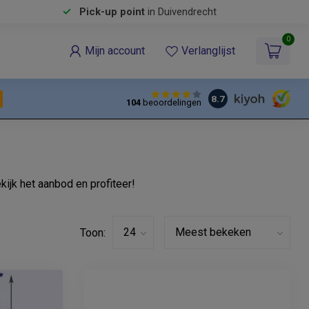
Pick-up point
in Duivendrecht
0
Mijn account
Verlanglijst
8.7
104
beoordelingen
kijk het aanbod en profiteer!
Toon: