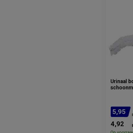
Urinaal b
schoonm
5,95
4,92
Op voorraa