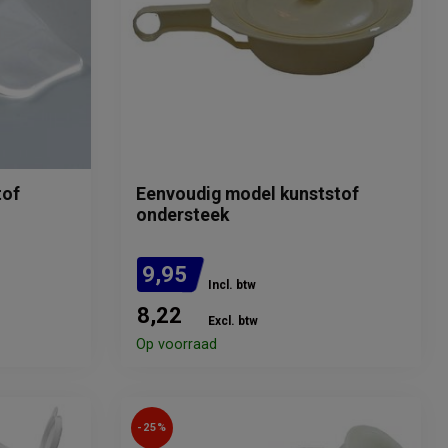
tof
Eenvoudig model kunststof
ondersteek
9,95
Incl. btw
8,22
Excl. btw
Op voorraad
-25%