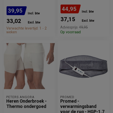
44,95
39,95
Incl. btw
Incl. btw
37,15
33,02
Excl. btw
Excl. btw
Adviesprijs
49,95
Verwachte levertijd: 1 - 2
weken
Op voorraad
PETERS ANGORA
PROMED
Heren Onderbroek -
Promed -
Thermo ondergoed
verwarmingsband
voor de rug - HGP-1.7