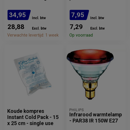
34,95
7,95
Incl. btw
Incl. btw
28,88
7,29
Excl. btw
Excl. btw
Verwachte levertijd: 1 week
Op voorraad
PHILIPS
Koude kompres
Infrarood warmtelamp
Instant Cold Pack - 15
- PAR38 IR 150W E27
x 25 cm - single use