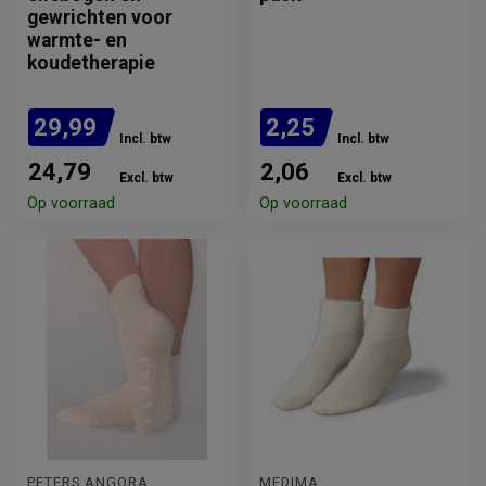
gewrichten voor
warmte- en
koudetherapie
29,99
2,25
Incl. btw
Incl. btw
24,79
2,06
Excl. btw
Excl. btw
Op voorraad
Op voorraad
PETERS ANGORA
MEDIMA