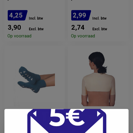
4,25
2,99
Incl. btw
Incl. btw
3,90
2,74
Excl. btw
Excl. btw
Op voorraad
Op voorraad
PETERS ANGORA
PETERS ANGORA
Peters Angora
Peters Angora
Bedsokken antislip
Schouderwarmer
Jeans Blauw