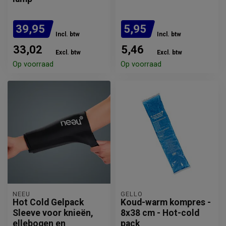
39,95
5,95
Incl. btw
Incl. btw
33,02
5,46
Excl. btw
Excl. btw
Op voorraad
Op voorraad
NEEU
GELLO
Hot Cold Gelpack
Koud-warm kompres -
Sleeve voor knieën,
8x38 cm - Hot-cold
ellebogen en
pack