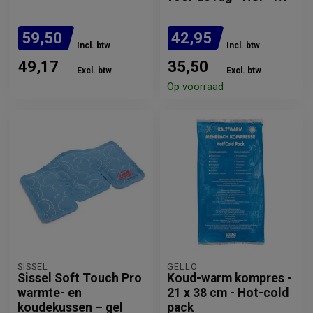
59,50
42,95
Incl. btw
Incl. btw
49,17
35,50
Excl. btw
Excl. btw
Verwachte levertijd: 1 week
Op voorraad
SISSEL
GELLO
Sissel Soft Touch Pro
Koud-warm kompres -
warmte- en
21 x 38 cm - Hot-cold
koudekussen – gel
pack