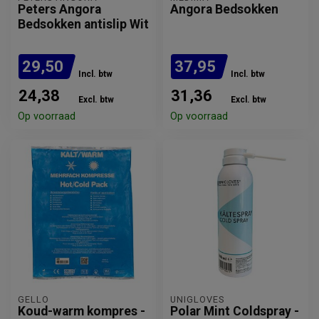
Peters Angora
Angora Bedsokken
Bedsokken antislip Wit
29,50
37,95
Incl. btw
Incl. btw
24,38
31,36
Excl. btw
Excl. btw
Op voorraad
Op voorraad
GELLO
UNIGLOVES
Koud-warm kompres -
Polar Mint Coldspray -