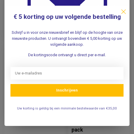
29,50
39,50
€ 5 korting op uw volgende bestelling
Incl. btw
Incl. btw
24,38
32,64
Excl. btw
Excl. btw
Schrijf u in voor onze nieuwsbrief en blijf op de hoogte van onze
Verwachte levertijd: 1 week
Op voorraad
nieuwste producten. U ontvangt bovendien € 5,00 korting op uw
volgende aankoop.
De kortingscode ontvangt u direct per e-mail.
Inschrijven
Uw korting is geldig bij een minimale bestelwaarde van €35,00
GELLO
Angora Kniewarmers
Koud-warm kompres -
Beige
13 x 14 cm - Hot-cold
pack