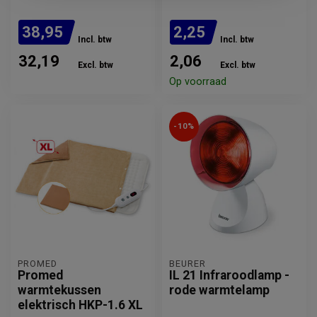
38,95
2,25
Incl. btw
Incl. btw
32,19
2,06
Excl. btw
Excl. btw
Verwachte levertijd: 1 week
Op voorraad
-10%
PROMED
BEURER
Promed
IL 21 Infraroodlamp -
warmtekussen
rode warmtelamp
elektrisch HKP-1.6 XL