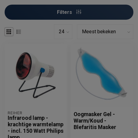
Filters
REIHER
Oogmasker Gel -
Infrarood lamp -
Warm/Koud -
krachtige warmtelamp
Blefaritis Masker
- incl. 150 Watt Philips
lamp