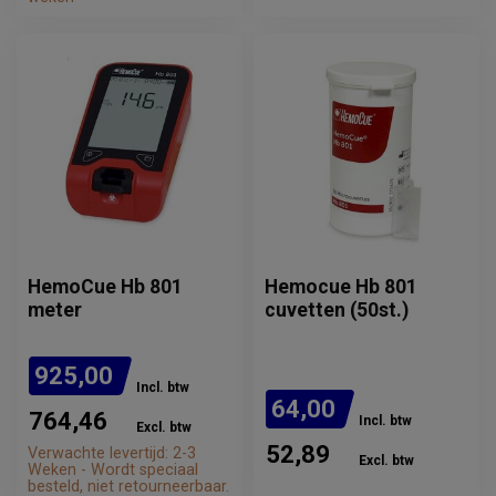
HemoCue Hb 801
Hemocue Hb 801
meter
cuvetten (50st.)
925,00
Incl. btw
64,00
764,46
Incl. btw
Excl. btw
52,89
Verwachte levertijd: 2-3
Excl. btw
Weken - Wordt speciaal
besteld, niet retourneerbaar.