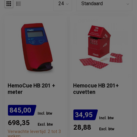
HemoCue HB 201 +
Hemocue HB 201+
meter
cuvetten
845,00
34,95
Incl. btw
Incl. btw
698,35
Excl. btw
28,88
Excl. btw
Verwachte levertijd: 2 tot 3
weken