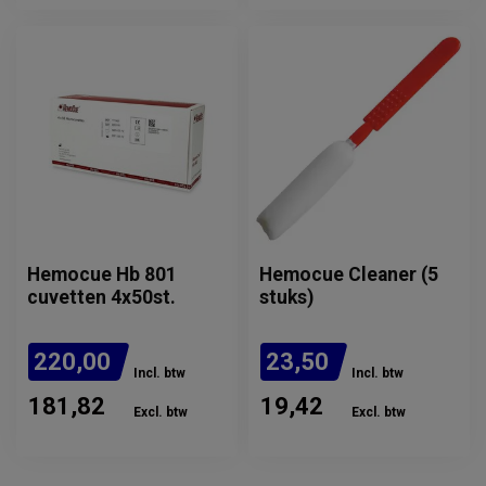
Hemocue Hb 801
Hemocue Cleaner (5
cuvetten 4x50st.
stuks)
220,00
23,50
Incl. btw
Incl. btw
181,82
19,42
Excl. btw
Excl. btw