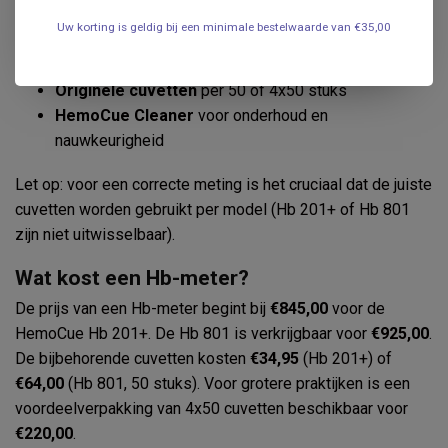
betrouwbare klassieker
Uw korting is geldig bij een minimale bestelwaarde van €35,00
HemoCue Hb 801 meter
– een moderner model met
snellere analyse en minder storingsgevoeligheid
Originele cuvetten
per 50 of 4x50 stuks
HemoCue Cleaner
voor onderhoud en
nauwkeurigheid
Let op: voor een correcte meting is het cruciaal dat de juiste
cuvetten worden gebruikt per model (Hb 201+ of Hb 801
zijn niet uitwisselbaar).
Wat kost een Hb-meter?
De prijs van een Hb-meter begint bij
€845,00
voor de
HemoCue Hb 201+. De Hb 801 is verkrijgbaar voor
€925,00
.
De bijbehorende cuvetten kosten
€34,95
(Hb 201+) of
€64,00
(Hb 801, 50 stuks). Voor grotere praktijken is een
voordeelverpakking van 4x50 cuvetten beschikbaar voor
€220,00
.