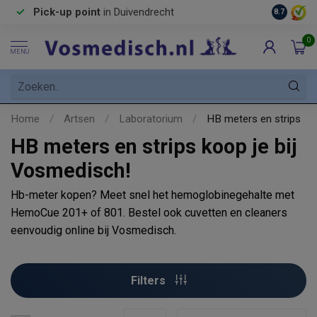
Pick-up point
in Duivendrecht
8.7
0
MENU
Home
/
Artsen
/
Laboratorium
/
HB meters en strips
HB meters en strips koop je bij
Vosmedisch!
Hb-meter kopen? Meet snel het hemoglobinegehalte met
HemoCue 201+ of 801. Bestel ook cuvetten en cleaners
eenvoudig online bij Vosmedisch.
Filters