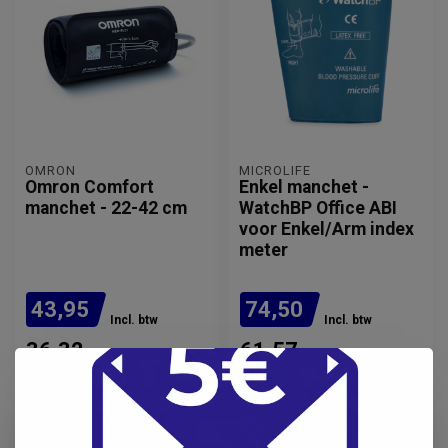
OMRON
MICROLIFE
Omron Comfort
Enkel manchet -
manchet - 22-42 cm
WatchBP Office ABI
voor Enkel/Arm index
meter
43,95
74,50
Incl. btw
Incl. btw
36,32
61,57
Excl. btw
Excl. btw
Op voorraad