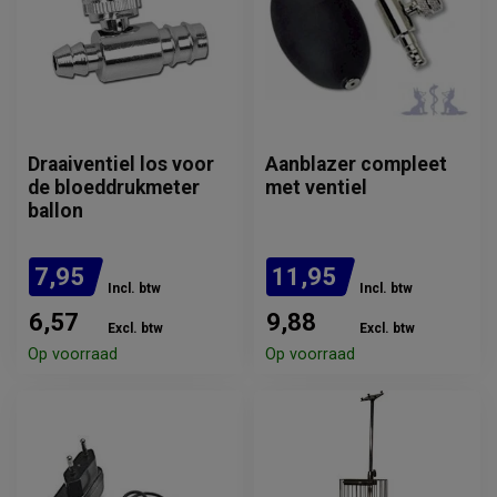
Draaiventiel los voor
Aanblazer compleet
de bloeddrukmeter
met ventiel
ballon
7,95
11,95
Incl. btw
Incl. btw
6,57
9,88
Excl. btw
Excl. btw
Op voorraad
Op voorraad