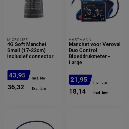
MICROLIFE
HARTMANN
4G Soft Manchet
Manchet voor Veroval
Small (17-22cm)
Duo Control
inclusief connector
Bloeddrukmeter -
Large
43,95
21,95
Incl. btw
Incl. btw
36,32
Excl. btw
18,14
Excl. btw
Verwachte levertijd: 3 - 5
werkdagen