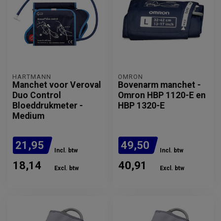
HARTMANN
OMRON
Manchet voor Veroval
Bovenarm manchet -
Duo Control
Omron HBP 1120-E en
Bloeddrukmeter -
HBP 1320-E
Medium
21,95
49,50
Incl. btw
Incl. btw
18,14
40,91
Excl. btw
Excl. btw