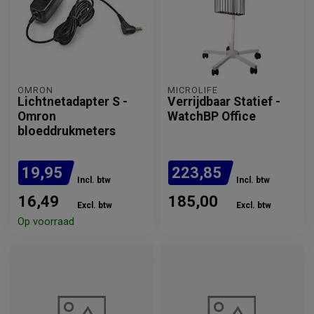
OMRON
MICROLIFE
Lichtnetadapter S -
Verrijdbaar Statief -
Omron
WatchBP Office
bloeddrukmeters
19,95
223,85
Incl. btw
Incl. btw
16,49
185,00
Excl. btw
Excl. btw
Op voorraad