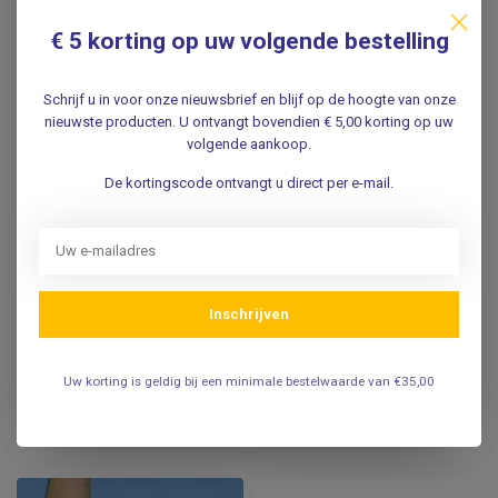
€ 5 korting op uw volgende bestelling
Schrijf u in voor onze nieuwsbrief en blijf op de hoogte van onze
nieuwste producten. U ontvangt bovendien € 5,00 korting op uw
volgende aankoop.
De kortingscode ontvangt u direct per e-mail.
MICROLIFE
MICROLIFE
Microlife 24uurs
Bovenarm manchet -
bloeddrukmeter
WatchBP Office
WatchBP O3 ABPM +
AFIB
Inschrijven
1.934,79
69,95
Incl. btw
Incl. btw
Uw korting is geldig bij een minimale bestelwaarde van €35,00
1.599,00
57,81
Excl. btw
Excl. btw