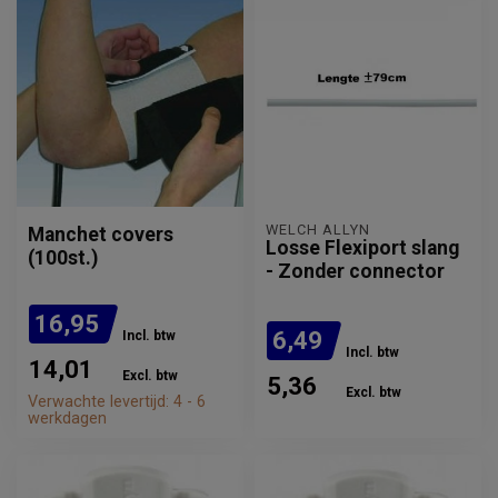
WELCH ALLYN
Manchet covers
Losse Flexiport slang
(100st.)
- Zonder connector
16,95
6,49
Incl. btw
Incl. btw
14,01
Excl. btw
5,36
Excl. btw
Verwachte levertijd: 4 - 6
werkdagen