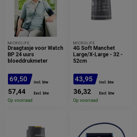
MICROLIFE
MICROLIFE
Draagtasje voor Watch
4G Soft Manchet
BP 24 uurs
Large/X-Large - 32 -
bloeddrukmeter
52cm
69,50
43,95
Incl. btw
Incl. btw
57,44
36,32
Excl. btw
Excl. btw
Op voorraad
Op voorraad