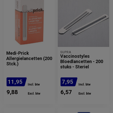
SUPRA
Medi-Prick
Vaccinostyles
Allergielancetten (200
Bloedlancetten - 200
Stck.)
stuks - Steriel
11,95
7,95
Incl. btw
Incl. btw
9,88
6,57
Excl. btw
Excl. btw