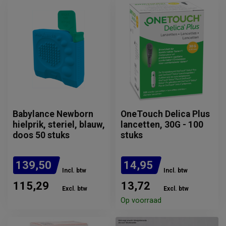
Babylance Newborn
OneTouch Delica Plus
hielprik, steriel, blauw,
lancetten, 30G - 100
doos 50 stuks
stuks
139,50
14,95
Incl. btw
Incl. btw
115,29
13,72
Excl. btw
Excl. btw
Op voorraad