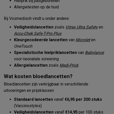
Hielprik bij pasgeborenen
Allergietesten op de huid
Bij Vosmedisch vindt u onder andere:
Veiligheidslancetten
zoals
Vitrex Ultra Safety
en
Accu-Chek Safe-T-Pro Plus
Kleurgecodeerde lancetten
van
Microlet
en
OneTouch
Specialistische hielpriklancetten
van
Babylance
voor neonatale screening
Allergielancetten
zoals
Medi-Prick
Wat kosten bloedlancetten?
Bloedlancetten zijn verkrijgbaar in verschillende
uitvoeringen en prijsklassen:
Standaard lancetten
vanaf
€6,95 per 200 stuks
(Vaccinostyles)
Veiligheidslancetten
vanaf
€14,95
per 100 stuks