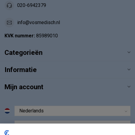
020-6942379
info@vosmedisch.nl
KVK nummer:
85989010
Categorieën
Informatie
Mijn account
€