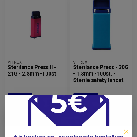
VITREX
VITREX
Sterilance Press II -
Sterilance Press - 30G
21G - 2.8mm -100st.
- 1.8mm -100st. -
Sterile safety lancet
13,95
13,95
Incl. btw
Incl. btw
12,80
12,80
Excl. btw
Excl. btw
Op voorraad
Op voorraad
€ 5 korting op uw volgende bestelling