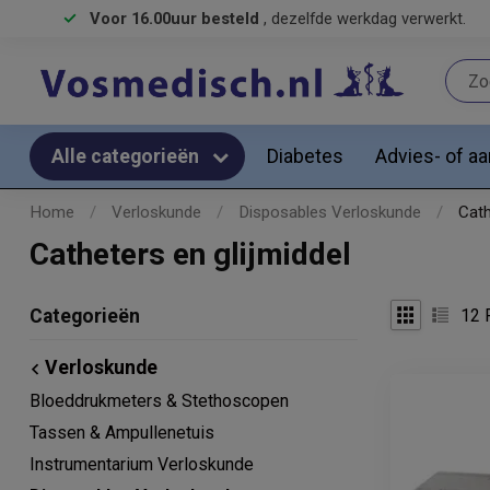
Voor 16.00uur besteld
, dezelfde werkdag verwerkt.
Diabetes
Advies- of a
Alle categorieën
Home
/
Verloskunde
/
Disposables Verloskunde
/
Cath
Catheters en glijmiddel
12
P
Categorieën
Verloskunde
Bloeddrukmeters & Stethoscopen
Tassen & Ampullenetuis
Instrumentarium Verloskunde