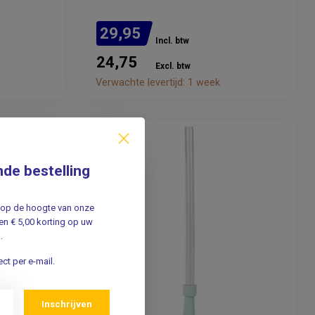
29,95
Incl. btw
24,75
Excl. btw
Verwachte levertijd: 1 week
nde bestelling
jf op de hoogte van onze
n € 5,00 korting op uw
.
ct per e-mail.
Inschrijven