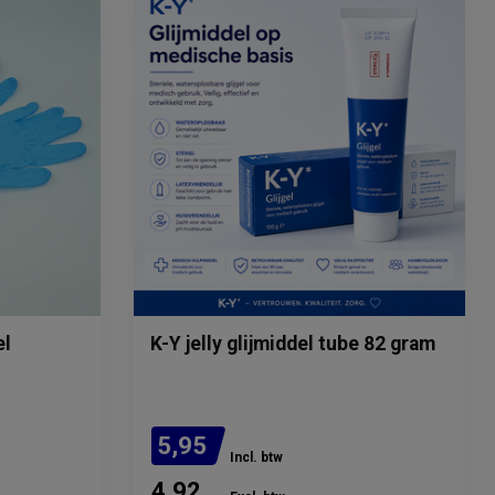
el
K-Y jelly glijmiddel tube 82 gram
5,95
Incl. btw
4,92