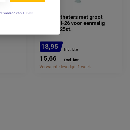
DCT
estelwaarde van €35,00
nkatheter
Afzuigkatheters met groot
lumen CH-26 voor eenmalig
gebruik. 25st.
18,95
Incl. btw
15,66
Excl. btw
Verwachte levertijd: 1 week