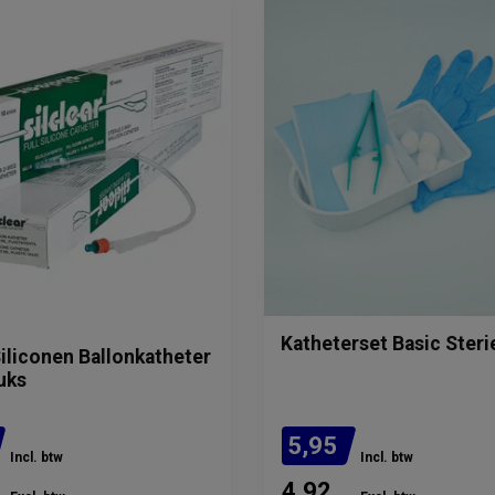
Katheterset Basic Steri
Siliconen Ballonkatheter
uks
5,95
Incl. btw
Incl. btw
4,92