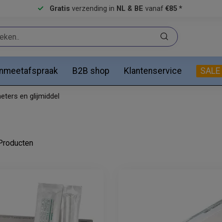
Gratis
verzending in
NL & BE
vanaf
€85 *
anmeetafspraak
B2B shop
Klantenservice
SALE
eters en glijmiddel
roducten