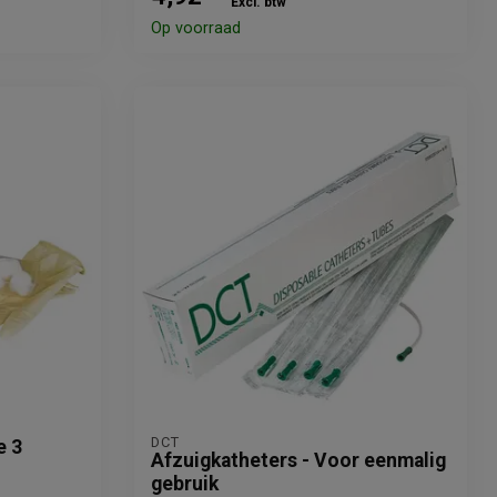
Excl. btw
Op voorraad
DCT
e 3
Afzuigkatheters - Voor eenmalig
gebruik