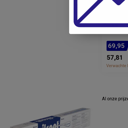
RÜSCH
Rüsch Bri
Ballonkat
69,95
57,81
Verwachte l
Al onze prij