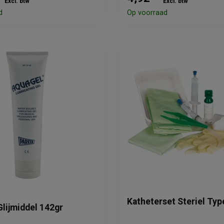
Excl. btw
Excl. btw
d
Op voorraad
Katheterset Steriel Typ
lijmiddel 142gr