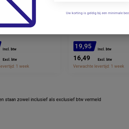
RÜSCH
Uw korting is geldig bij een minimale b
llant Siliconen
Rüsch Gold Latex Ballo
heter Per 10 stuks
Per 10 stuks
19,95
Incl. btw
Incl. btw
16,49
Excl. btw
Excl. btw
evertijd: 1 week
Verwachte levertijd: 1 week
zen staan zowel inclusief als exclusief btw vermeld