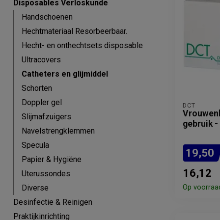
Disposables Verloskunde
Handschoenen
Hechtmateriaal Resorbeerbaar.
Hecht- en onthechtsets disposable
Ultracovers
Catheters en glijmiddel
Schorten
Doppler gel
DCT
Vrouwenk
Slijmafzuigers
gebruik -
Navelstrengklemmen
Specula
19,50
Papier & Hygiëne
16,12
Uterussondes
Diverse
Op voorraa
Desinfectie & Reinigen
Praktijkinrichting