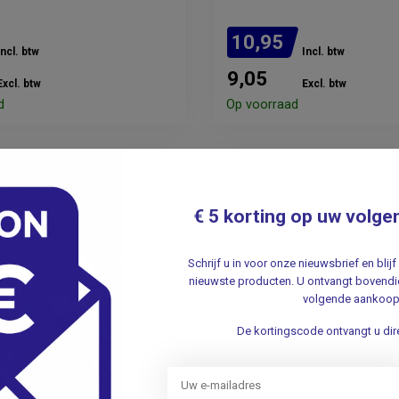
10,95
Incl. btw
Incl. btw
9,05
Excl. btw
Excl. btw
d
Op voorraad
€ 5 korting op uw volge
Schrijf u in voor onze nieuwsbrief en bli
nieuwste producten. U ontvangt bovendie
volgende aankoop
De kortingscode ontvangt u dire