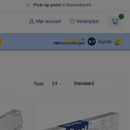
Pick-up point
in Duivendrecht
0
Mijn account
Verlanglijst
8.7
104
beoordelingen
Toon: