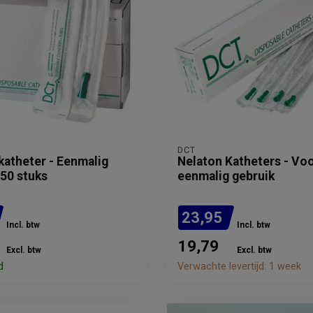
DCT
atheter - Eenmalig
Nelaton Katheters - Vo
 50 stuks
eenmalig gebruik
23,95
Incl. btw
Incl. btw
19,79
Excl. btw
Excl. btw
d
Verwachte levertijd: 1 week