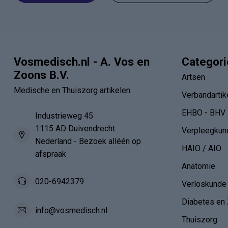
Vosmedisch.nl - A. Vos en
Categor
Zoons B.V.
Artsen
Medische en Thuiszorg artikelen
Verbandartik
EHBO - BHV
Industrieweg 45
1115 AD Duivendrecht
Verpleegkun
Nederland - Bezoek alléén op
HAIO / AIO
afspraak
Anatomie
020-6942379
Verloskunde
Diabetes en 
info@vosmedisch.nl
Thuiszorg