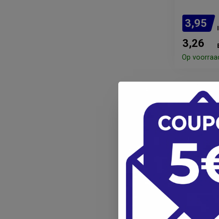
3,95
3,26
Op voorraa