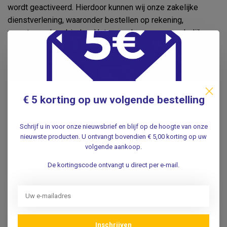
wordt geactiveerd. Hierdoor kunnen wij onze zakelijke
dienstverlening, waaronder bestellen op rekening,
verantwoord aanbieden. Het aanmaken van een zakelijk
account geeft niet automatisch recht op levering op
rekening. Deze mogelijkheid wordt per aanvraag
beoordeeld."
Wilt u een zakelijk account aanvragen bij Vosmedisch?
€ 5 korting op uw volgende bestelling
Stuur dan een e-mail naar
rinie@vosmedisch.nl
met
onderstaande gegevens:
Schrijf u in voor onze nieuwsbrief en blijf op de hoogte van onze
Naam contactpersoon
nieuwste producten. U ontvangt bovendien € 5,00 korting op uw
volgende aankoop.
Bedrijfs- of praktijknaam
Adresgegevens
De kortingscode ontvangt u direct per e-mail.
E-mailadres
Telefoonnummer
Na ontvangst beoordelen wij uw aanvraag en nemen wij
indien nodig contact met u op voor aanvullende informatie.
Inschrijven