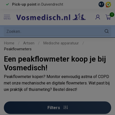
Pick-up point
in Duivendrecht
8.7
0
MENU
Home
/
Artsen
/
Medische apparatuur
/
Peakflowmeters
Een peakflowmeter koop je bij
Vosmedisch!
Peakflowmeter kopen? Monitor eenvoudig astma of COPD
met onze mechanische en digitale flowmeters. Wat past bij
uw praktijk of thuismeting? Bestel direct!
Filters