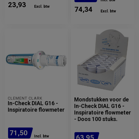
Incl. btw
23,93
Excl. btw
74,34
Excl. btw
Verwachte levertijd: 3 - 5
werkdagen
CLEMENT CLARK
Mondstukken voor de
In-Check DIAL G16 -
In-Check DIAL G16 -
Inspiratoire flowmeter
Inspiratoire flowmeter
- Doos 100 stuks.
71,50
63,95
Incl. btw