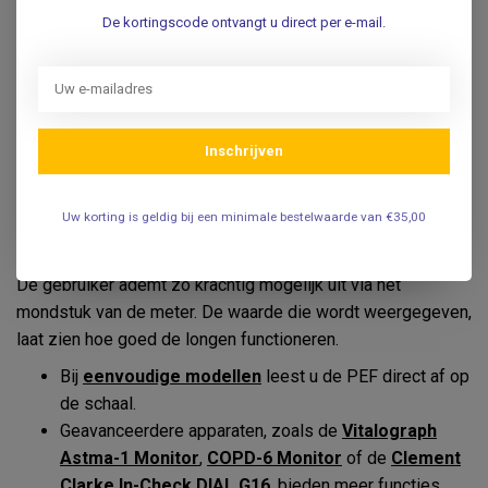
doorgankelijkheid van de luchtwegen en helpt bij het
De kortingscode ontvangt u direct per e-mail.
vaststellen en volgen van aandoeningen zoals astma of
COPD.
Voor thuisgebruik bestaan eenvoudige mechanische
modellen, terwijl zorgprofessionals vaak kiezen voor
Inschrijven
digitale modellen met extra functies zoals FEV1-meting of
geheugenopslag.
Uw korting is geldig bij een minimale bestelwaarde van €35,00
Hoe werkt een peakflowmeter?
De gebruiker ademt zo krachtig mogelijk uit via het
mondstuk van de meter. De waarde die wordt weergegeven,
laat zien hoe goed de longen functioneren.
Bij
eenvoudige modellen
leest u de PEF direct af op
de schaal.
Geavanceerdere apparaten, zoals de
Vitalograph
Astma-1 Monitor
,
COPD-6 Monitor
of de
Clement
Clarke In-Check DIAL G16
, bieden meer functies