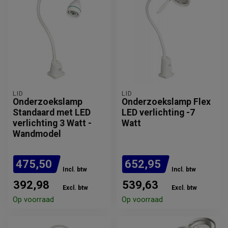
LID
LID
Onderzoekslamp
Onderzoekslamp Flex
Standaard met LED
LED verlichting -7
verlichting 3 Watt -
Watt
Wandmodel
475,50
652,95
Incl. btw
Incl. btw
392,98
539,63
Excl. btw
Excl. btw
Op voorraad
Op voorraad