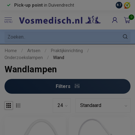
Pick-up point
in Duivendrecht
8.7
0
MENU
Home
/
Artsen
/
Praktijkinrichting
/
Onderzoekslampen
/
Wand
Wandlampen
Filters