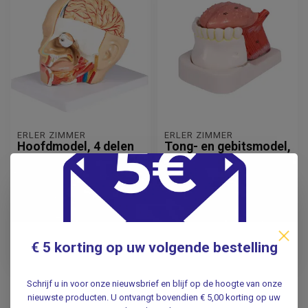
ERLER ZIMMER
ERLER ZIMMER
Hoofdmodel, 4 delen
Tong- en gebitsmodel,
levensgroot, 4-delig
149,95
107,99
Incl. btw
Incl. btw
123,93
89,25
Excl. btw
Excl. btw
€ 5 korting op uw volgende bestelling
Verwachte levertijd: 2 - 3
Verwachte levertijd: 2 - 3
weken
weken
Schrijf u in voor onze nieuwsbrief en blijf op de hoogte van onze
nieuwste producten. U ontvangt bovendien € 5,00 korting op uw