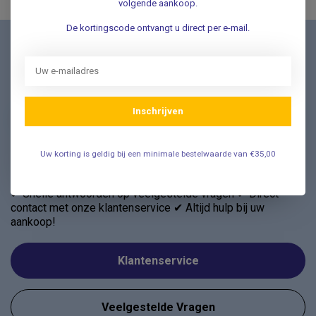
volgende aankoop.
De kortingscode ontvangt u direct per e-mail.
Nieuwsbrief
Schrijf u in voor onze nieuwsbrief en ontvang als eerste
nieuwe aanbiedingen Meld u nu aan ➡️
Inschrijven
Uw korting is geldig bij een minimale bestelwaarde van €35,00
Vragen? Wij helpen graag!
✔ Snelle antwoorden op veelgestelde vragen ✔ Direct
contact met onze klantenservice ✔ Altijd hulp bij uw
aankoop!
Klantenservice
Veelgestelde Vragen