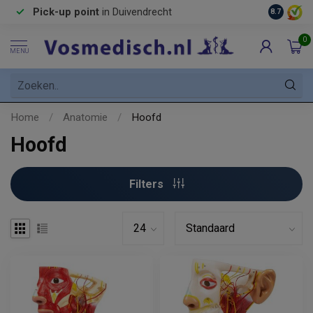
Pick-up point
in Duivendrecht
8.7
0
MENU
Home
/
Anatomie
/
Hoofd
Hoofd
Filters