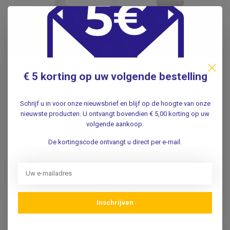
€ 5 korting op uw volgende bestelling
TRANSONIC
PARKER
Schrijf u in voor onze nieuwsbrief en blijf op de hoogte van onze
Voordeelverpakking
Aquasonic Ultrasone
nieuwste producten. U ontvangt bovendien € 5,00 korting op uw
Ultrasone
dopplergel 60ml
volgende aankoop.
contact/dopplergel
1000ml. - 10x1000ml
De kortingscode ontvangt u direct per e-mail.
28,95
3,25
Incl. btw
Incl. btw
23,93
2,69
Excl. btw
Excl. btw
Inschrijven
Verwachte levertijd: 1 week
Op voorraad