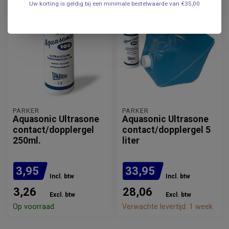
Uw korting is geldig bij een minimale bestelwaarde van €35,00
PARKER
PARKER
Aquasonic Ultrasone
Aquasonic Ultrasone
contact/dopplergel
contact/dopplergel 5
250ml.
liter
3,95
33,95
Incl. btw
Incl. btw
3,26
28,06
Excl. btw
Excl. btw
Op voorraad
Verwachte levertijd: 1 week