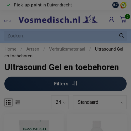
Pick-up point
in Duivendrecht
8.7
0
MENU
Home
/
Artsen
/
Verbruiksmateriaal
/
Ultrasound Gel
en toebehoren
Ultrasound Gel en toebehoren
Filters