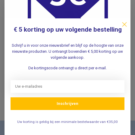
€ 5 korting op uw volgende bestelling
CREDO
Epileer pincet schuin -
8cm - Antiallergisch
Schrijf u in voor onze nieuwsbrief en blijf op de hoogte van onze
nieuwste producten. U ontvangt bovendien € 5,00 korting op uw
oppervlak
volgende aankoop.
De kortingscode ontvangt u direct per e-mail.
5,99
Incl. btw
4,95
Excl. btw
Op voorraad
Inschrijven
Uw korting is geldig bij een minimale bestelwaarde van €35,00
Nieuwsbrief