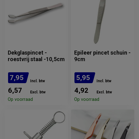
Dekglaspincet -
Epileer pincet schuin -
roestvrij staal -10,5cm
9cm
7,95
5,95
Incl. btw
Incl. btw
6,57
4,92
Excl. btw
Excl. btw
Op voorraad
Op voorraad