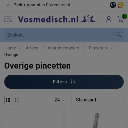
Pick-up point
in Duivendrecht
8.7
0
MENU
Home
/
Artsen
/
Instrumentarium
/
Pincetten
/
Overige
Overige pincetten
Filters