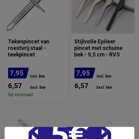
Tekenpincet van
Stijlvolle Epileer
roestvrij staal -
pincet met schuine
teekpincet
bek - 9,5 cm - RVS
7,95
7,95
Incl. btw
Incl. btw
6,57
6,57
Excl. btw
Excl. btw
Op voorraad