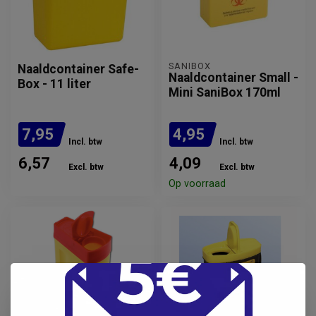
SANIBOX
Naaldcontainer Safe-
Naaldcontainer Small -
Box - 11 liter
Mini SaniBox 170ml
7,95
4,95
Incl. btw
Incl. btw
6,57
4,09
Excl. btw
Excl. btw
Op voorraad