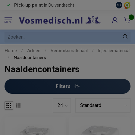
Pick-up point
in Duivendrecht
8.7
0
MENU
Home
/
Artsen
/
Verbruiksmateriaal
/
Injectiemateriaal
/
Naaldcontainers
Naaldencontainers
Filters