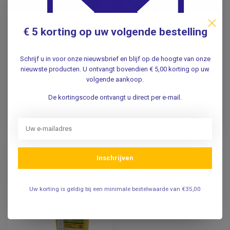
€ 5 korting op uw volgende bestelling
Multi-Safe Mini 300
Sharpsafe Exchange
naaldcontainer
naaldcontainer | 0,45
Ltr. | 5e generatie
Schrijf u in voor onze nieuwsbrief en blijf op de hoogte van onze
nieuwste producten. U ontvangt bovendien € 5,00 korting op uw
volgende aankoop.
3,30
6,95
Incl. btw
Incl. btw
De kortingscode ontvangt u direct per e-mail.
2,73
5,74
Excl. btw
Excl. btw
Op voorraad
Op voorraad
Inschrijven
Uw korting is geldig bij een minimale bestelwaarde van €35,00