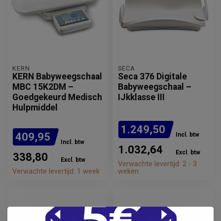
KERN
SECA
KERN Babyweegschaal
Seca 376 Digitale
MBC 15K2DM –
Babyweegschaal –
Goedgekeurd Medisch
IJkklasse III
Hulpmiddel
1.249,50
409,95
Incl. btw
Incl. btw
1.032,64
Excl. btw
338,80
Excl. btw
Verwachte levertijd: 2 - 3
Verwachte levertijd: 1 week
weken