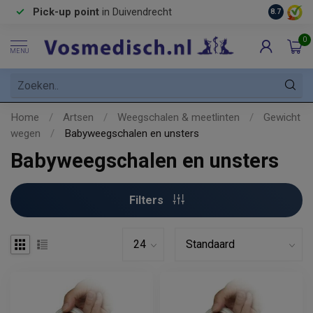
Pick-up point
in Duivendrecht
8.7
0
MENU
Home
/
Artsen
/
Weegschalen & meetlinten
/
Gewicht
wegen
/
Babyweegschalen en unsters
Babyweegschalen en unsters
Filters