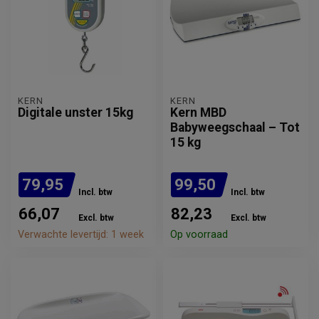
KERN
KERN
Digitale unster 15kg
Kern MBD
Babyweegschaal – Tot
15 kg
79,95
99,50
Incl. btw
Incl. btw
66,07
82,23
Excl. btw
Excl. btw
Verwachte levertijd: 1 week
Op voorraad