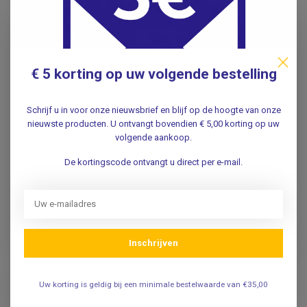
€ 5 korting op uw volgende bestelling
SOEHNLE
SECA
Schrijf u in voor onze nieuwsbrief en blijf op de hoogte van onze
Soehnle 8320
Babyweegschaal seca
nieuwste producten. U ontvangt bovendien € 5,00 korting op uw
Opvouwbare
757
volgende aankoop.
Babyweegschaal
De kortingscode ontvangt u direct per e-mail.
199,95
1.895,00
Incl. btw
Incl. btw
165,25
Excl. btw
1.566,12
Excl. btw
Verwachte levertijd: 3 - 5
Inschrijven
werkdagen
Uw korting is geldig bij een minimale bestelwaarde van €35,00